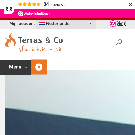
×
24
Reviews
Let op: t/m 21 augustus worden bestellingen
8,8
vertraagd geleverd i.v.m. vakantie
Mijn account
Nederlands
Menu
0