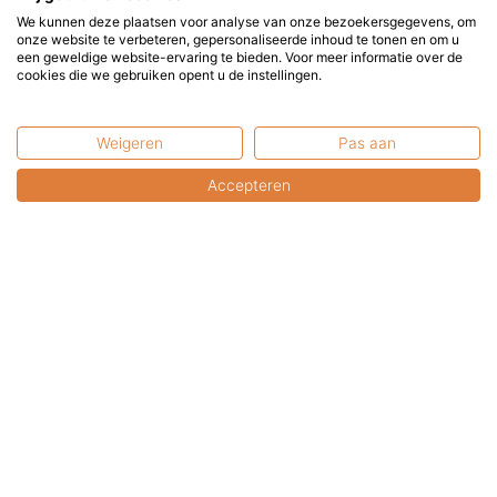
We kunnen deze plaatsen voor analyse van onze bezoekersgegevens, om
onze website te verbeteren, gepersonaliseerde inhoud te tonen en om u
een geweldige website-ervaring te bieden. Voor meer informatie over de
cookies die we gebruiken opent u de instellingen.
Enjoywater | Watertafel organisch |
Weigeren
Pas aan
Aluminium | Ral 9016 | 300 cm
Accepteren
Pre-order nu! Leverbaar vanaf juni/juli 2026. Geniet
van rust en sereniteit in uw tuin...
3.399,00
€
€
Oorspronkelijke
Huidige
3.299,00
Toevoegen
prijs
prijs
incl. BTW
was:
is:
€ 3.399,00.
€ 3.299,00.
Advies nodig?
+31 6 2017 8845