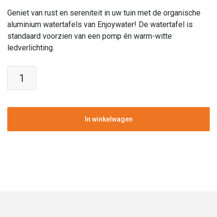
Geniet van rust en sereniteit in uw tuin met de organische
aluminium watertafels van Enjoywater! De watertafel is
standaard voorzien van een pomp én warm-witte
ledverlichting.
Enjoywater
|
Watertafel
organisch
|
In winkelwagen
Aluminium
|
Ral
9016
|
200
cm
aantal