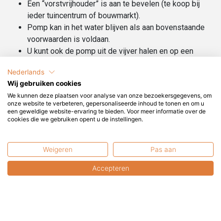
Een “vorstvrijhouder” is aan te bevelen (te koop bij
ieder tuincentrum of bouwmarkt).
Pomp kan in het water blijven als aan bovenstaande
voorwaarden is voldaan.
U kunt ook de pomp uit de vijver halen en op een
vorstvrije plek bewaren.
Nederlands
Wij gebruiken cookies
We kunnen deze plaatsen voor analyse van onze bezoekersgegevens, om
onze website te verbeteren, gepersonaliseerde inhoud te tonen en om u
een geweldige website-ervaring te bieden. Voor meer informatie over de
cookies die we gebruiken opent u de instellingen.
Kunnen wij u helpen?
Weigeren
Pas aan
+31 6 2017 8845
service@terrasenco.nl
Accepteren
Terras & Co BV
Pieter Zeemanweg 16
3316 GZ Dordrecht