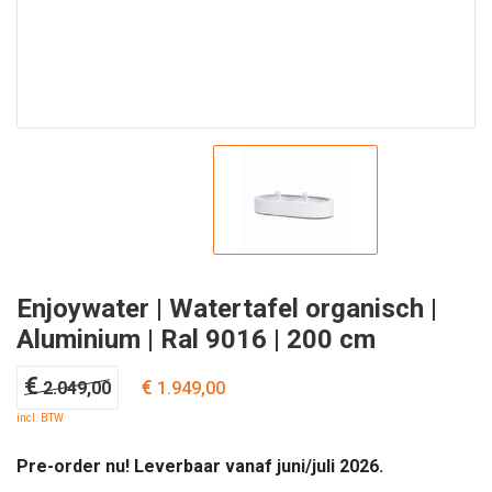
Enjoywater | Watertafel organisch |
Aluminium | Ral 9016 | 200 cm
Oorspronkelijke
Huidige
€
€
2.049,00
1.949,00
prijs
prijs
incl. BTW
was:
is:
€ 2.049,00.
€ 1.949,00.
Pre-order nu! Leverbaar vanaf juni/juli 2026.