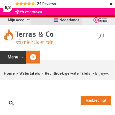
×
24
Reviews
Let op: t/m 21 augustus worden bestellingen
8,8
vertraagd geleverd i.v.m. vakantie
Mijn account
Nederlands
Menu
0
Home
>
Watertafels
>
Rechthoekige watertafels
>
Enjoywater | Watertafel organisch | Aluminium | Ral 9016 | 200 cm
Aanbieding!