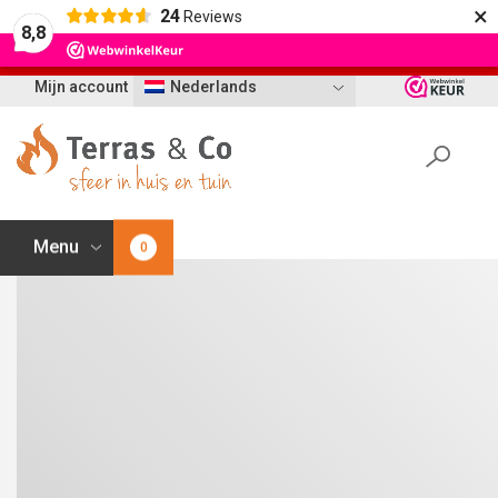
×
24
Reviews
Let op: t/m 21 augustus worden bestellingen
8,8
vertraagd geleverd i.v.m. vakantie
Mijn account
Nederlands
Menu
0