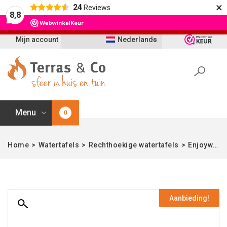
×
24
Reviews
Let op: t/m 21 augustus worden bestellingen
8,8
vertraagd geleverd i.v.m. vakantie
Mijn account
Nederlands
Menu
0
Home
>
Watertafels
>
Rechthoekige watertafels
>
Enjoywater | Watertafel organisch | Aluminium | Ral 9016 | 150 cm
Aanbieding!