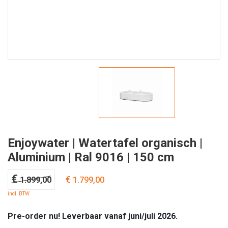
Enjoywater | Watertafel organisch |
Aluminium | Ral 9016 | 150 cm
Oorspronkelijke
Huidige
€
€
1.899,00
1.799,00
prijs
prijs
incl. BTW
was:
is:
€ 1.899,00.
€ 1.799,00.
Pre-order nu! Leverbaar vanaf juni/juli 2026.