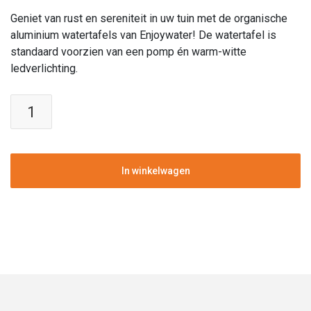
Geniet van rust en sereniteit in uw tuin met de organische
aluminium watertafels van Enjoywater! De watertafel is
standaard voorzien van een pomp én warm-witte
ledverlichting.
Enjoywater
|
Watertafel
organisch
|
In winkelwagen
Aluminium
|
Ral
9016
|
150
cm
aantal