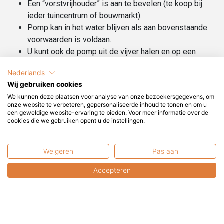
Een “vorstvrijhouder” is aan te bevelen (te koop bij
ieder tuincentrum of bouwmarkt).
Pomp kan in het water blijven als aan bovenstaande
voorwaarden is voldaan.
U kunt ook de pomp uit de vijver halen en op een
vorstvrije plek bewaren.
Nederlands
Wij gebruiken cookies
We kunnen deze plaatsen voor analyse van onze bezoekersgegevens, om
onze website te verbeteren, gepersonaliseerde inhoud te tonen en om u
een geweldige website-ervaring te bieden. Voor meer informatie over de
cookies die we gebruiken opent u de instellingen.
Kunnen wij u helpen?
Weigeren
Pas aan
+31 6 2017 8845
service@terrasenco.nl
Accepteren
Terras & Co BV
Pieter Zeemanweg 16
3316 GZ Dordrecht