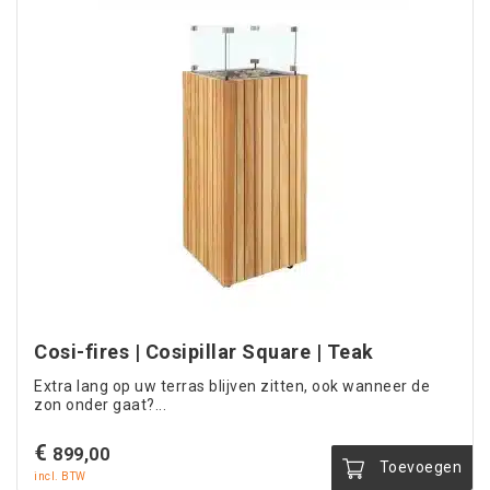
heeft
meerdere
variaties.
Deze
optie
kan
gekozen
worden
op
de
productpagina
Cosi-fires | Cosipillar Square | Teak
Extra lang op uw terras blijven zitten, ook wanneer de
zon onder gaat?...
€
899,00
Toevoegen
incl. BTW