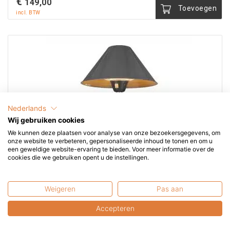
€
149,00
Toevoegen
incl. BTW
Nederlands
Wij gebruiken cookies
We kunnen deze plaatsen voor analyse van onze bezoekersgegevens, om
onze website te verbeteren, gepersonaliseerde inhoud te tonen en om u
een geweldige website-ervaring te bieden. Voor meer informatie over de
cookies die we gebruiken opent u de instellingen.
Weigeren
Pas aan
Tafelmodel Terrasverwarmer PD1500
Accepteren
Staande verwarmer die geschikt is om op tafel te zetten.
Door de halogeenlamp...