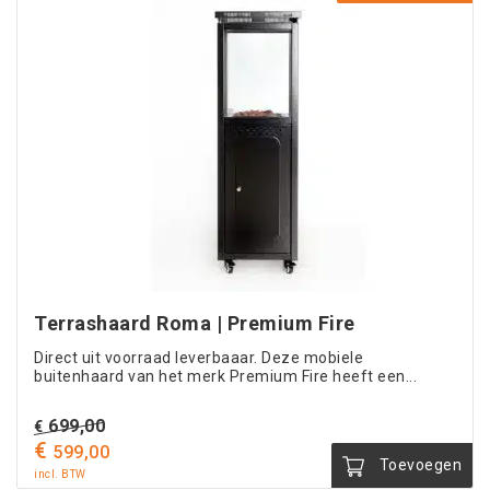
Terrashaard Roma | Premium Fire
Direct uit voorraad leverbaaar. Deze mobiele
buitenhaard van het merk Premium Fire heeft een...
Oorspronkelijke
699,00
€
€
prijs
Huidige
599,00
Toevoegen
was:
prijs
incl. BTW