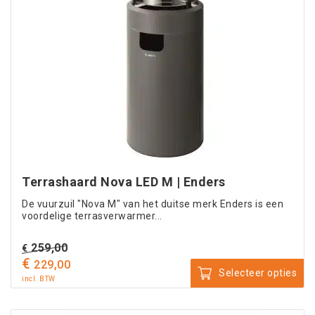
variaties.
Deze
optie
kan
gekozen
worden
op
de
productpagina
Terrashaard Nova LED M | Enders
De vuurzuil "Nova M" van het duitse merk Enders is een
voordelige terrasverwarmer...
Oorspronkelijke
259,00
€
€
prijs
Huidige
229,00
Selecteer opties
was:
prijs
incl. BTW
Dit
€ 259,00.
is:
product
€ 229,00.