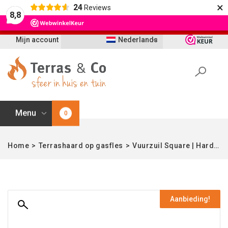
×
24
Reviews
Let op: t/m 21 augustus worden bestellingen
8,8
vertraagd geleverd i.v.m. vakantie
Mijn account
Nederlands
Menu
0
Home
>
Terrashaard op gasfles
>
Vuurzuil Square | Hardhout & Staal | Easyfires
Aanbieding!