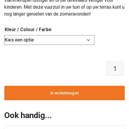
vlammenspel rustiger en is uw tafelhaard veiliger voor
kinderen. Met deze vuurzuil in uw tuin of op uw terras kunt u
nog langer genieten van de zomeravonden!
Kleur / Colour / Farbe
Vuurzuil
Square
|
Hardhout
&
In winkelwagen
Staal
|
Easyfires
Ook handig...
aantal