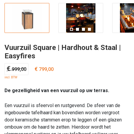
Vuurzuil Square | Hardhout & Staal |
Easyfires
Oorspronkelijke
Huidige
€
€
999,00
799,00
prijs
prijs
incl. BTW
was:
is:
€ 999,00.
€ 799,00.
De gezelligheid van een vuurzuil op uw terras.
Een vuurzuil is sfeervol en rustgevend. De sfeer van de
ingebouwde tafelhaard kan bovendien worden vergroot
door keramische stammen erop te leggen of een glazen
ombouw om de haard te zetten. Hierdoor wordt het