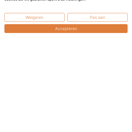
emen, beveilig de
Hardhout Reiniger & Olie
Weigeren
Pas aan
top – systeem
Dit pakket bevat alles wat u nod
hardhouten Vuurtafel te...
Accepteren
latie beveiligen tegen
s...
€
49,95
incl. BTW
Toevoegen
Kunnen wij u helpen?
+31 6 2017 8845
service@terrasenco.nl