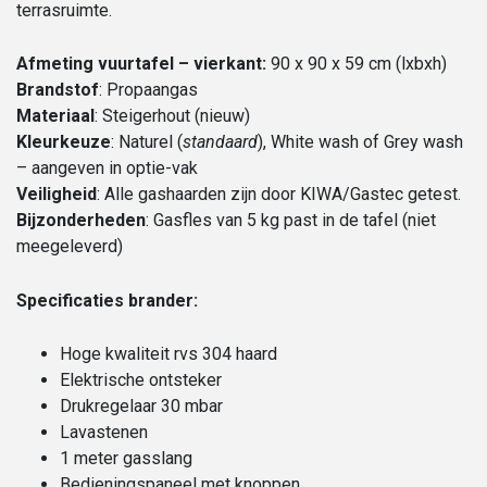
terrasruimte.
Afmeting vuurtafel – vierkant:
90 x 90 x 59 cm (lxbxh)
Brandstof
: Propaangas
Materiaal
: Steigerhout (nieuw)
Kleurkeuze
: Naturel (
standaard
), White wash of Grey wash
– aangeven in optie-vak
Veiligheid
: Alle gashaarden zijn door KIWA/Gastec getest.
Bijzonderheden
: Gasfles van 5 kg past in de tafel (niet
meegeleverd)
Specificaties brander:
Hoge kwaliteit rvs 304 haard
Elektrische ontsteker
Drukregelaar 30 mbar
Lavastenen
1 meter gasslang
Bedieningspaneel met knoppen