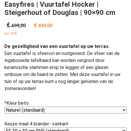
Easyfires | Vuurtafel Hocker |
Steigerhout of Douglas | 90×90 cm
Oorspronkelijke
Huidige
€
€
699,00
499,00
prijs
prijs
incl. BTW
was:
is:
€ 699,00.
€ 499,00.
De gezelligheid van een vuurtafel op uw terras.
Een vuurtafel is sfeervol en rustgevend. De sfeer van de
ingebouwde tafelhaard kan worden vergroot door
keramische stammen erop te leggen of een glazen
ombouw om de haard te zetten. Met deze vuurtafel in uw
tuin of op uw terras kunt u nog langer genieten van de
zomeravonden!
*
Kleur beits
Keuze maat 4 brander- vierkant