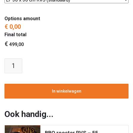
Options amount
€ 0,00
Final total
€
499,00
Easyfires
|
Vuurtafel
Hocker
|
In winkelwagen
Steigerhout
of
Douglas
Ook handig...
|
90x90
BBQ rooster RVS – 55
cm