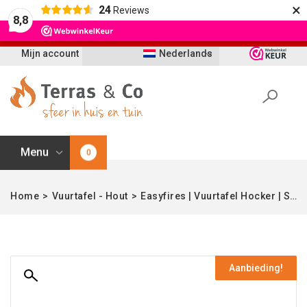
×
24
Reviews
Let op: t/m 21 augustus worden bestellingen
8,8
vertraagd geleverd i.v.m. vakantie
Mijn account
Nederlands
Menu
0
Home
>
Vuurtafel - Hout
>
Easyfires | Vuurtafel Hocker | Steigerhout of Douglas | 90×90 cm
Aanbieding!