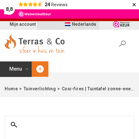
×
24
Reviews
Let op: t/m 21 augustus worden bestellingen
8,8
vertraagd geleverd i.v.m. vakantie
Mijn account
Nederlands
Menu
0
Home
>
Tuinverlichting
>
Cosi-fires | Tuintafel zonne-energie | Cosilumia round teak | ø52×60 cm