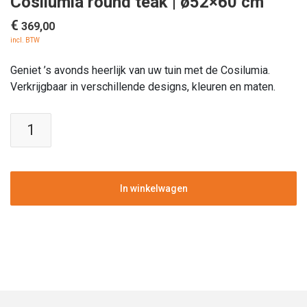
Cosilumia round teak | ø52×60 cm
€
369,00
incl. BTW
Geniet ’s avonds heerlijk van uw tuin met de Cosilumia.
Verkrijgbaar in verschillende designs, kleuren en maten.
Cosi-
fires
|
Tuintafel
zonne-
In winkelwagen
energie
|
Cosilumia
round
teak
|
ø52x60