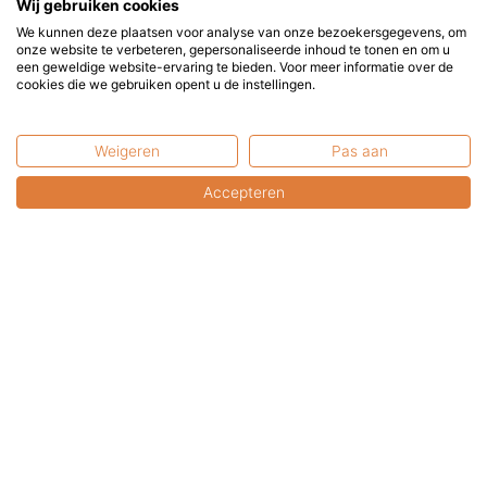
Wij gebruiken cookies
U bent van harte welkom in onze showroom.
We kunnen deze plaatsen voor analyse van onze bezoekersgegevens, om
onze website te verbeteren, gepersonaliseerde inhoud te tonen en om u
een geweldige website-ervaring te bieden. Voor meer informatie over de
U kunt uw online aankopen hier afhalen.
cookies die we gebruiken opent u de instellingen.
Bel of mail a.u.b. even voor een afspraak.
Weigeren
Pas aan
Contactformulier
Accepteren
FAQ: Gebruikswijze &
Veiligheid
Ontdek de nieuwe producten op bio-ethanol!
Terrasverwarming en klimaatverandering