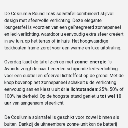
cm
aantal
De Cosilumia Round Teak solartafel combineert stijlvol
design met sfeervolle verlichting. Deze elegante
loungetafel is voorzien van een geïntegreerd zonnepaneel
en led-verlichting, waardoor u eenvoudig extra sfeer creëert
in uw tuin, op het terras of in huis. Het hoogwaardige
teakhouten frame zorgt voor een warme en luxe uitstraling.
Overdag laadt de tafel zich op met
zonne-energie
. ’s
Avonds zorgt de naar beneden schijnende led-verlichting
voor een subtiel en sfeervol lichteffect op de grond. Met de
knop bovenop het zonnepaneel schakelt u de verlichting
eenvoudig aan en kiest u uit
drie lichtstanden
: 25%, 50% of
100% helderheid. Op de hoogste stand geniet u
tot wel 10
uur
van aangenaam sfeerlicht.
De Cosilumia solartafel is geschikt voor zowel binnen als
buiten. Dankzij de uitneembare zonne-unit kan de batterij