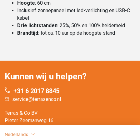
Hoogte
: 60 cm
Inclusief zonnepaneel met led-verlichting en USB-C
kabel
Drie lichtstanden
: 25%, 50% en 100% helderheid
Brandtijd:
tot ca. 10 uur op de hoogste stand
Kunnen wij u helpen?
+31 6 2017 8845
service@terrasenco.nl
Terras & Co BV
Pieter Zeemanweg 16
3316 GZ Dordrecht
Nederlands
Nederland