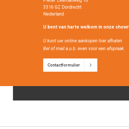
Pieter Zeemanweg 16
3316 GZ Dordrecht
Nederland
U bent van harte welkom in onze show
U kunt uw online aankopen hier afhalen.
Bel of mail a.u.b. even voor een afspraak.
Contactformulier