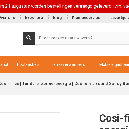
t/m 21 augustus worden bestellingen vertraagd geleverd i.v.m. va
Over ons
Brochure
Blog
Klantenservice
Levertijd
hanol
Houtkachels
Terrasverwarmers
Mobiele gashaa
Cosi-fires | Tuintafel zonne-energie | Cosilumia round Sandy Be
Cosi-f