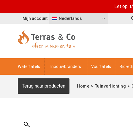
Let op: 
Mijn account
Nederlands
Watertafels
Inbouwbranders
Vuurtafels
Bio-et
Terug naar producten
Home
>
Tuinverlichting
>