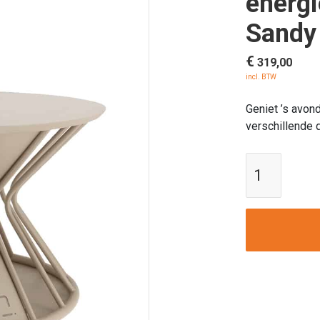
energi
Sandy
€
319,00
incl. BTW
Geniet ’s avond
verschillende 
Cosi-
fires
|
Tuintafe
zonne-
energie
|
Cosilum
round
Sandy