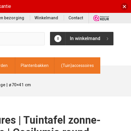
kantie
 en bezorging
Winkelmand
Contact
In winkelmand
0
rden
Plantenbakken
(Tuin)accessoires
ige | ø70×41 cm
ires | Tuintafel zonne-