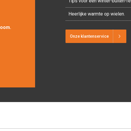
Tips voor een winter-buiten-f
Heerlijke warmte op wielen.
room.
Onze klantenservice