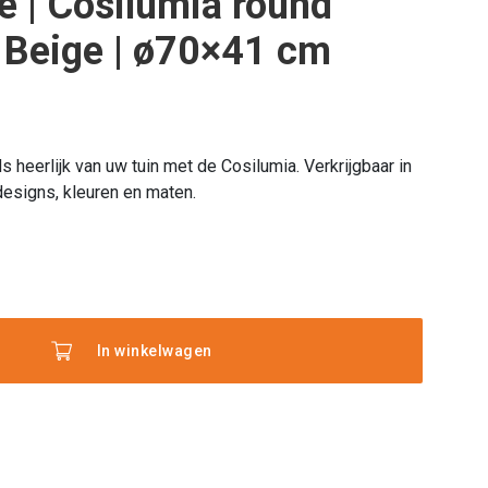
e | Cosilumia round
 Beige | ø70×41 cm
s heerlijk van uw tuin met de Cosilumia. Verkrijgbaar in
designs, kleuren en maten.
l
In winkelwagen
ia