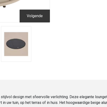
Beige
|
ø70x41
Volgende
cm
aantal
tijlvol design met sfeervolle verlichting. Deze elegante loung
t in uw tuin, op het terras of in huis. Het hoogwaardige beige alu