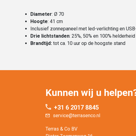
Diameter
: Ø 70
Hoogte
: 41 cm
Inclusief zonnepaneel met led-verlichting en USB
Drie lichtstanden
: 25%, 50% en 100% helderheid
Brandtijd:
tot ca. 10 uur op de hoogste stand
Kunnen wij u helpen
+31 6 2017 8845
service@terrasenco.nl
Terras & Co BV