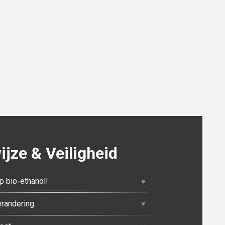
jze & Veiligheid
p bio-ethanol!
erandering