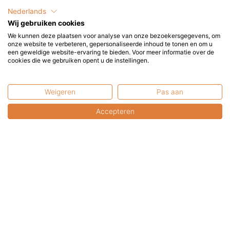
Terrasverwarming en klimaatverandering
Nederlands
Wij gebruiken cookies
Tips voor een winter-buiten-feest
We kunnen deze plaatsen voor analyse van onze bezoekersgegevens, om
onze website te verbeteren, gepersonaliseerde inhoud te tonen en om u
een geweldige website-ervaring te bieden. Voor meer informatie over de
Heerlijke warmte op wielen.
cookies die we gebruiken opent u de instellingen.
Weigeren
Pas aan
Onze klantenservice
Accepteren
Advies nodig?
+31 6 2017 8845