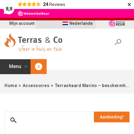
×
24
Reviews
Let op: t/m 21 augustus worden bestellingen
8,8
vertraagd geleverd i.v.m. vakantie
Mijn account
Nederlands
Menu
0
Home
>
Accessoires
>
Terrashaard Marino – beschermhoes
Aanbieding!