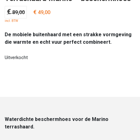
Oorspronkelijke
Huidige
€
€
89,00
49,00
prijs
prijs
incl. BTW
was:
is:
€ 89,00.
€ 49,00.
De mobiele buitenhaard met een strakke vormgeving
die warmte en echt vuur perfect combineert.
Uitverkocht
Waterdichte beschermhoes voor de Marino
terrashaard.