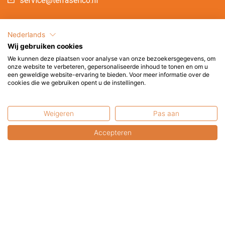
service@terrasenco.nl
Terras & Co BV
Pieter Zeemanweg 16
Nederlands
3316 GZ Dordrecht
Wij gebruiken cookies
Nederland
We kunnen deze plaatsen voor analyse van onze bezoekersgegevens, om
onze website te verbeteren, gepersonaliseerde inhoud te tonen en om u
een geweldige website-ervaring te bieden. Voor meer informatie over de
U bent van harte welkom in onze showroom.
cookies die we gebruiken opent u de instellingen.
U kunt uw online aankopen hier afhalen.
Weigeren
Pas aan
Bel of mail a.u.b. even voor een afspraak.
Accepteren
Contactformulier
FAQ: Gebruikswijze &
Veiligheid