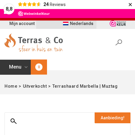
×
24
Reviews
Let op: t/m 21 augustus worden bestellingen
8,8
vertraagd geleverd i.v.m. vakantie
Mijn account
Nederlands
Menu
0
Home
>
Uitverkocht
>
Terrashaard Marbella | Muztag
Aanbieding!