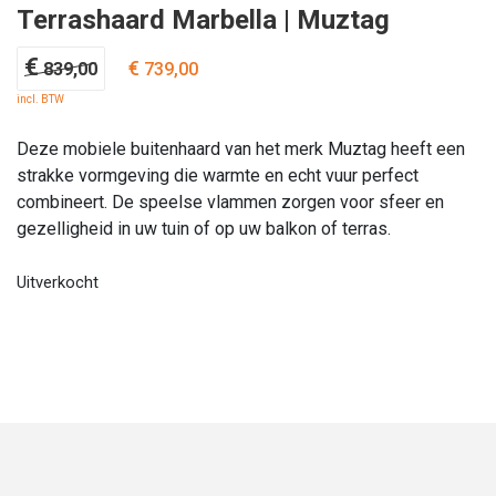
Terrashaard Marbella | Muztag
Oorspronkelijke
Huidige
€
€
839,00
739,00
prijs
prijs
incl. BTW
was:
is:
€ 839,00.
€ 739,00.
Deze mobiele buitenhaard van het merk Muztag heeft een
strakke vormgeving die warmte en echt vuur perfect
combineert. De speelse vlammen zorgen voor sfeer en
gezelligheid in uw tuin of op uw balkon of terras.
Uitverkocht