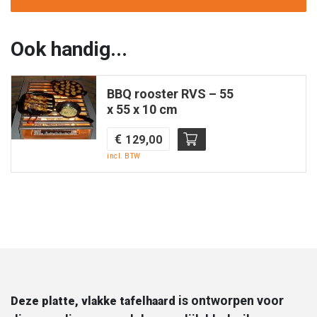
cm
|
Quattro-
Ook handig...
fire
aantal
BBQ rooster RVS – 55
x 55 x 10 cm
€
129,00
incl. BTW
is ontworpen voor
Deze platte, vlakke tafelhaard