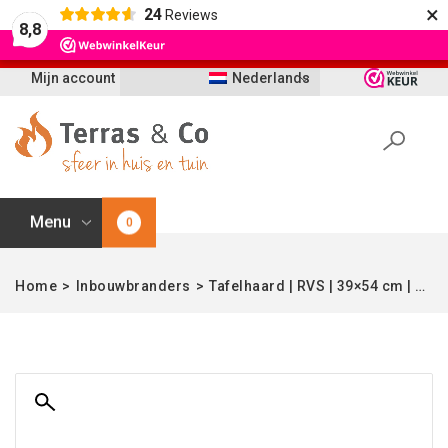
×
24
Reviews
Let op: t/m 21 augustus worden bestellingen
8,8
vertraagd geleverd i.v.m. vakantie
Mijn account
Nederlands
Menu
0
Home
>
Inbouwbranders
>
Tafelhaard | RVS | 39×54 cm | Quattro-fire