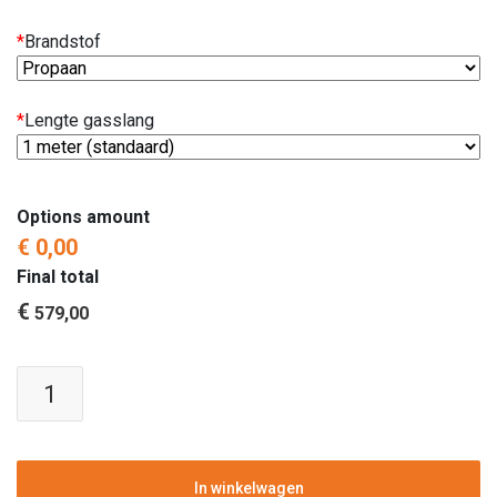
*
Brandstof
*
Lengte gasslang
Options amount
€ 0,00
Final total
€
579,00
Tafelhaard
|
RVS
|
39x54
In winkelwagen