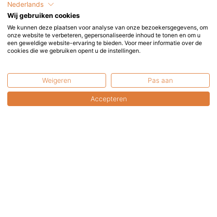
Nederlands
branders is speciaal een geluidsdemper aangebracht om
Wij gebruiken cookies
het hinderlijke geluid of storend geruis van het stromende
We kunnen deze plaatsen voor analyse van onze bezoekersgegevens, om
gas te voorkomen. Zo kunt u in alle rust van uw haard en de
onze website te verbeteren, gepersonaliseerde inhoud te tonen en om u
een geweldige website-ervaring te bieden. Voor meer informatie over de
gezellige sfeer genieten. De haarden worden geleverd met
cookies die we gebruiken opent u de instellingen.
keuringsbewijs, de kilowatt belasting en inspuiter in mm.
Weigeren
Pas aan
Accepteren
Misschien ook interessant?