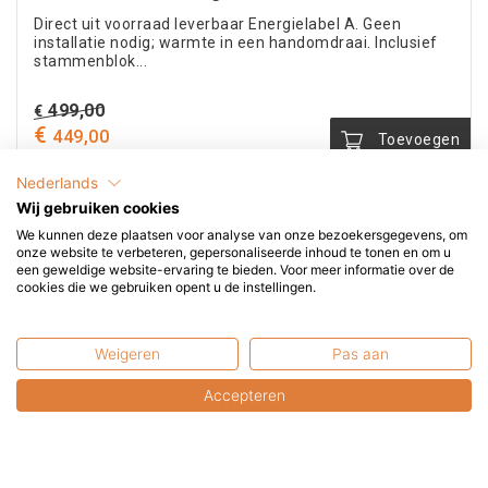
Oorspronkelijke
499,00
€
€
prijs
Huidige
449,00
Toevoegen
was:
prijs
incl. BTW
€ 499,00.
is:
€ 449,00.
Nederlands
Wij gebruiken cookies
We kunnen deze plaatsen voor analyse van onze bezoekersgegevens, om
onze website te verbeteren, gepersonaliseerde inhoud te tonen en om u
een geweldige website-ervaring te bieden. Voor meer informatie over de
cookies die we gebruiken opent u de instellingen.
Kunnen wij u helpen?
Weigeren
Pas aan
+31 6 2017 8845
Accepteren
service@terrasenco.nl
Terras & Co BV
Pieter Zeemanweg 16