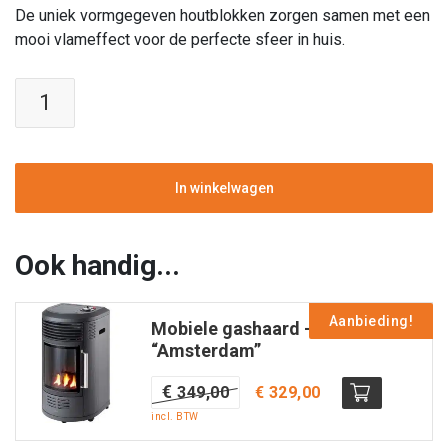
De uniek vormgegeven houtblokken zorgen samen met een
mooi vlameffect voor de perfecte sfeer in huis.
Sfeerhaard
"Orsa"
aantal
In winkelwagen
Ook handig...
Aanbieding!
Mobiele gashaard –
“Amsterdam”
Oorspronkelijke
Huidige
€
349,00
€
329,00
prijs
prijs
incl. BTW
was:
is: