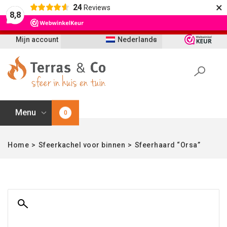
×
24
Reviews
Let op: t/m 21 augustus worden bestellingen
8,8
vertraagd geleverd i.v.m. vakantie
Mijn account
Nederlands
Menu
0
Home
>
Sfeerkachel voor binnen
>
Sfeerhaard “Orsa”