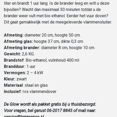
liter en brandt 1 uur lang. Is de brander leeg en wilt u deze
bijvullen? Wacht dan maximaal 30 minuten totdat u de
brander weer vult met bio ethanol. Eerder het vuur doven?
Dit gaat gemakkelijk met de meegeleverde vlammensluiter.
Afmeting:
diameter 20 cm, hoogte 50 cm.
Afmeting glas:
hoogte 37 cm, dikte 0,3 cm.
Afmeting brander:
diameter 8 cm, hoogte 10 cm.
Gewicht:
2,6 KG.
Brandstof
: Bio-ethanol, vulinhoud 400 ml
Brandduur:
1 uur
Vermogen:
2 – 4 kW
Kleur:
zwart
Materiaal
: staal en glas
Inclusief
: rvs vlammendover
De Glow wordt als pakket gratis bij u thuisbezorgd.
Voor vragen, bel gerust 06-2017 8845 of mail naar:
service@terrasenco.nl