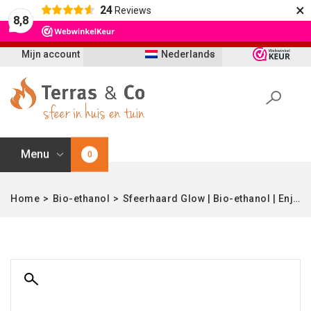
×
24
Reviews
Let op: t/m 21 augustus worden bestellingen
8,8
vertraagd geleverd i.v.m. vakantie
Mijn account
Nederlands
Menu
0
Home
>
Bio-ethanol
>
Sfeerhaard Glow | Bio-ethanol | Enjoyfires