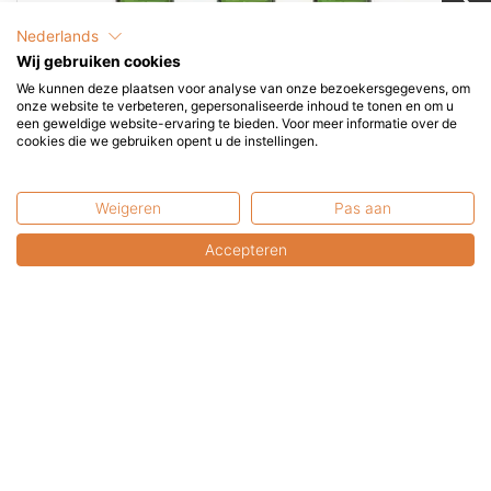
Nederlands
Wij gebruiken cookies
We kunnen deze plaatsen voor analyse van onze bezoekersgegevens, om
Bio-ethanol | 6 x 1 liter
onze website te verbeteren, gepersonaliseerde inhoud te tonen en om u
een geweldige website-ervaring te bieden. Voor meer informatie over de
Geniet optimaal en langdurig van uw Bio-ethanol haard
cookies die we gebruiken opent u de instellingen.
met deze mooie voorraad bio...
€
39,95
Weigeren
Pas aan
Toevoegen
incl. BTW
Accepteren
Kunnen wij u helpen?
+31 6 2017 8845
service@terrasenco.nl