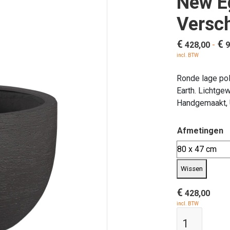
New Eg
Versch
€
€
428,00
-
9
incl. BTW
Ronde lage pol
Earth. Lichtgew
Handgemaakt, 
Afmetingen
Wissen
€
428,00
incl. BTW
Polyest
planten