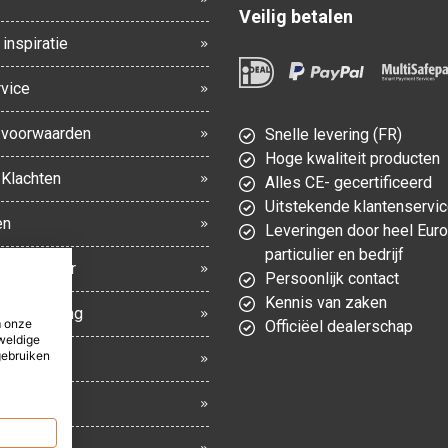
Veilig betalen
inspiratie
vice
voorwaarden
Snelle levering (FR)
Hoge kwaliteit producten
 Klachten
Alles CE- gecertificeerd
Uitstekende klantenservi
en
Leveringen door heel Eur
particulier en bedrijf
gsformulier
Persoonlijk contact
Kennis van zaken
en bezorging
m onze
Officiëel dealerschap
weldige
gebruiken
eid
r