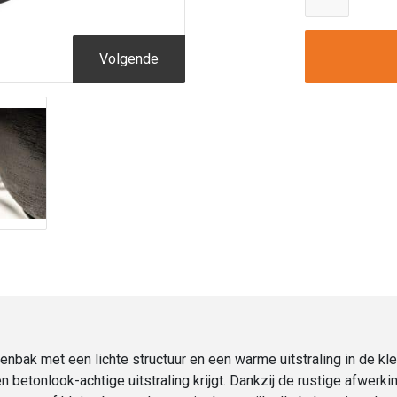
|
Terreno
New
Volgende
Egg
Pot
Low
Earth
|
Verschi
afmetin
aantal
bak met een lichte structuur en een warme uitstraling in de kl
en betonlook-achtige uitstraling krijgt. Dankzij de rustige afwer