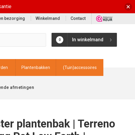
kantie
 en bezorging
Winkelmand
Contact
In winkelmand
0
rden
Plantenbakken
(Tuin)accessoires
lende afmetingen
ter plantenbak | Terreno