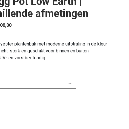
g Pot Low Earth |
illende afmetingen
Prijsklasse:
08,00
€ 428,00
tot
yester plantenbak met moderne uitstraling in de kleur
€ 908,00
icht, sterk en geschikt voor binnen en buiten.
UV- en vorstbestendig.
er
bak