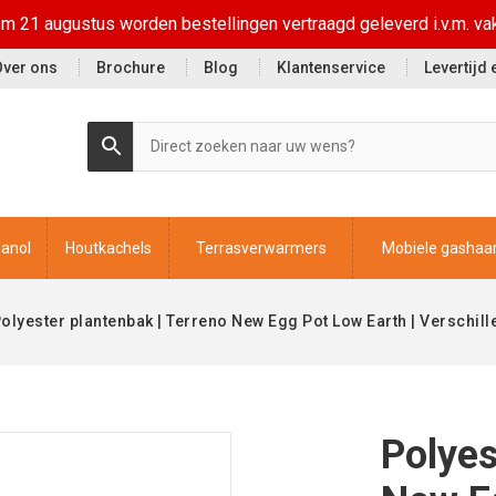
t/m 21 augustus worden bestellingen vertraagd geleverd i.v.m. va
Over ons
Brochure
Blog
Klantenservice
Levertijd
hanol
Houtkachels
Terrasverwarmers
Mobiele gashaa
olyester plantenbak | Terreno New Egg Pot Low Earth | Verschil
Polyes