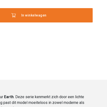
In winkelwagen
llende
gen
eur
Earth
. Deze serie kenmerkt zich door een lichte
king past dit model moeiteloos in zowel moderne als