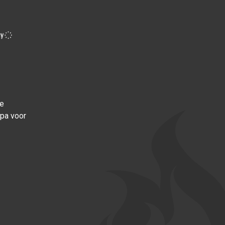
ce
opa voor