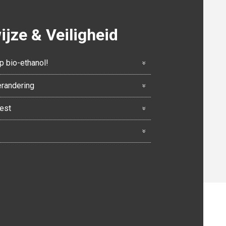
jze & Veiligheid
p bio-ethanol!
erandering
eest