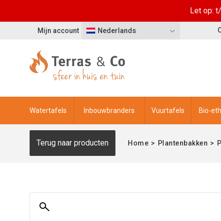
Let op: 
Mijn account
Nederlands
Watertafels
Inbouwbranders
Vuurtafels
Bio-et
Terug naar producten
Home
>
Plantenbakken
>
P