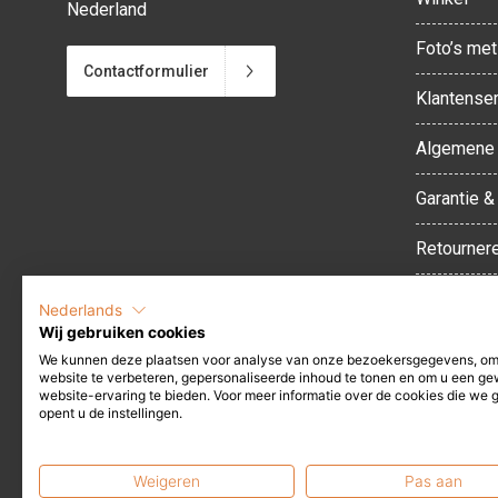
Nederland
Foto’s met 
Contactformulier
Klantenser
Algemene 
Garantie &
Retourner
Herroepin
Nederlands
Wij gebruiken cookies
Levertijd 
We kunnen deze plaatsen voor analyse van onze bezoekersgegevens, o
website te verbeteren, gepersonaliseerde inhoud te tonen en om u een ge
website-ervaring te bieden. Voor meer informatie over de cookies die we 
Privacybel
opent u de instellingen.
Disclaime
Weigeren
Pas aan