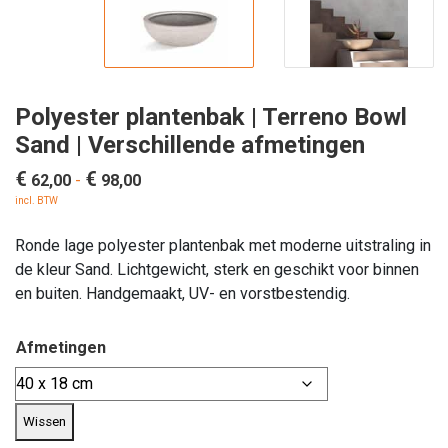
Polyester plantenbak | Terreno Bowl
Sand | Verschillende afmetingen
€
€
Prijsklasse:
62,00
-
98,00
€ 62,00
incl. BTW
tot
Ronde lage polyester plantenbak met moderne uitstraling in
€ 98,00
de kleur Sand. Lichtgewicht, sterk en geschikt voor binnen
en buiten. Handgemaakt, UV- en vorstbestendig.
Afmetingen
Wissen