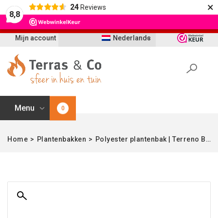
×
24
Reviews
Let op: t/m 21 augustus worden bestellingen
8,8
vertraagd geleverd i.v.m. vakantie
Mijn account
Nederlands
Menu
0
Home
>
Plantenbakken
>
Polyester plantenbak | Terreno Bowl Sand | Verschillende afmetingen