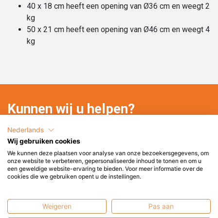
40 x 18 cm heeft een opening van Ø36 cm en weegt 2
kg
50 x 21 cm heeft een opening van Ø46 cm en weegt 4
kg
Kunnen wij u helpen?
+31 6 2017 8845
Nederlands
Wij gebruiken cookies
service@terrasenco.nl
We kunnen deze plaatsen voor analyse van onze bezoekersgegevens, om
onze website te verbeteren, gepersonaliseerde inhoud te tonen en om u
Terras & Co BV
een geweldige website-ervaring te bieden. Voor meer informatie over de
cookies die we gebruiken opent u de instellingen.
Pieter Zeemanweg 16
3316 GZ Dordrecht
Nederland
Weigeren
Pas aan