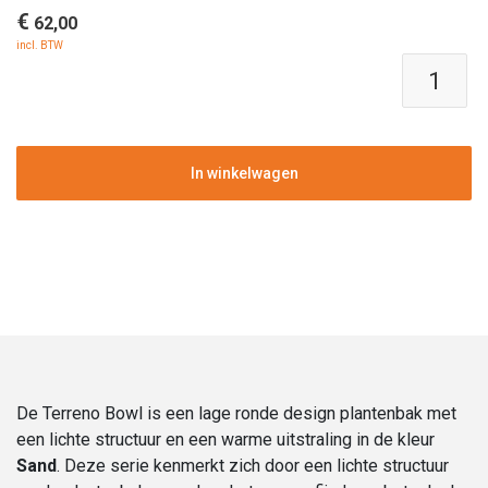
€
62,00
incl. BTW
Polyester
plantenbak
|
Terreno
Bowl
In winkelwagen
Sand
|
Verschillende
afmetingen
aantal
De Terreno Bowl is een lage ronde design plantenbak met
een lichte structuur en een warme uitstraling in de kleur
Sand
. Deze serie kenmerkt zich door een lichte structuur