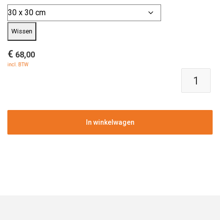
Wissen
€
68,00
incl. BTW
Polyester
plantenbak
|
Terreno
Balloon
In winkelwagen
Sand
|
Verschillende
afmetingen
aantal