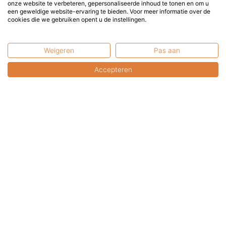
+31 6 2017 8845
onze website te verbeteren, gepersonaliseerde inhoud te tonen en om u
een geweldige website-ervaring te bieden. Voor meer informatie over de
service@terrasenco.nl
cookies die we gebruiken opent u de instellingen.
Terras & Co BV
Weigeren
Pas aan
Pieter Zeemanweg 16
3316 GZ Dordrecht
Accepteren
Nederland
U bent van harte welkom in onze showroom.
U kunt uw online aankopen hier afhalen.
Bel of mail a.u.b. even voor een afspraak.
Contactformulier
FAQ: Gebruikswijze &