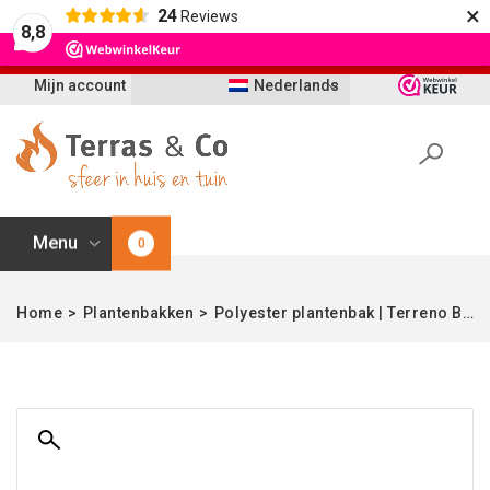
×
24
Reviews
Let op: t/m 21 augustus worden bestellingen
8,8
vertraagd geleverd i.v.m. vakantie
Mijn account
Nederlands
Menu
0
Home
>
Plantenbakken
>
Polyester plantenbak | Terreno Balloon Sand | Verschillende afmetingen