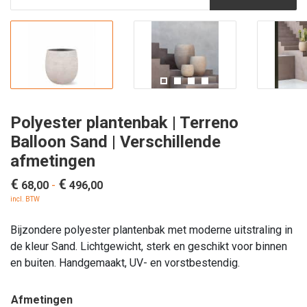
Polyester plantenbak | Terreno
Balloon Sand | Verschillende
afmetingen
€
€
Prijsklasse:
68,00
-
496,00
€ 68,00
incl. BTW
tot
Bijzondere polyester plantenbak met moderne uitstraling in
€ 496,00
de kleur Sand. Lichtgewicht, sterk en geschikt voor binnen
en buiten. Handgemaakt, UV- en vorstbestendig.
Afmetingen