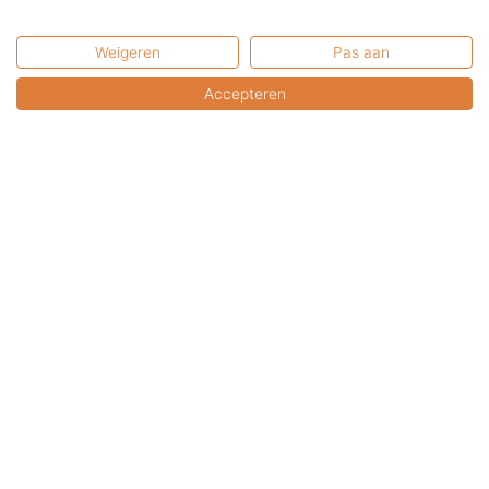
Terras & Co BV
Pieter Zeemanweg 16
3316 GZ Dordrecht
Weigeren
Pas aan
Nederland
Accepteren
U bent van harte welkom in onze showroom.
U kunt uw online aankopen hier afhalen.
Bel of mail a.u.b. even voor een afspraak.
Contactformulier
FAQ: Gebruikswijze &
Veiligheid