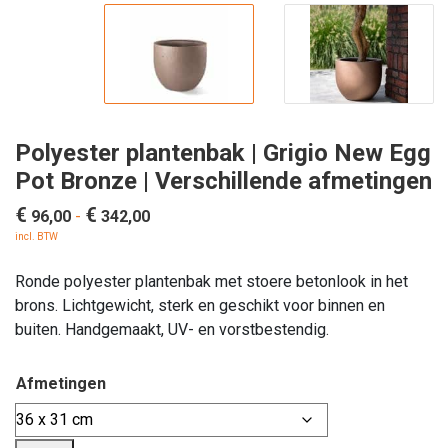
Polyester plantenbak | Grigio New Egg
Pot Bronze | Verschillende afmetingen
€
€
Prijsklasse:
96,00
-
342,00
€ 96,00
incl. BTW
tot
Ronde polyester plantenbak met stoere betonlook in het
€ 342,00
brons. Lichtgewicht, sterk en geschikt voor binnen en
buiten. Handgemaakt, UV- en vorstbestendig.
Afmetingen