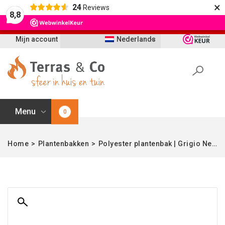
×
24
Reviews
Let op: t/m 21 augustus worden bestellingen
8,8
vertraagd geleverd i.v.m. vakantie
Mijn account
Nederlands
Menu
0
Home
>
Plantenbakken
>
Polyester plantenbak | Grigio New Egg Pot Bronze | Verschillende afmetingen