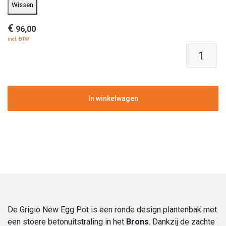
Wissen
€
96,00
incl. BTW
Polyester
plantenbak
|
Grigio
New
In winkelwagen
Egg
Pot
Bronze
|
Verschillende
afmetingen
aantal
De Grigio New Egg Pot is een ronde design plantenbak met
een stoere betonuitstraling in het
Brons
. Dankzij de zachte