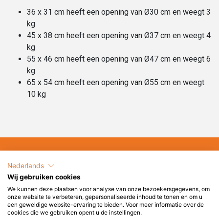
36 x 31 cm heeft een opening van Ø30 cm en weegt 3
kg
45 x 38 cm heeft een opening van Ø37 cm en weegt 4
kg
55 x 46 cm heeft een opening van Ø47 cm en weegt 6
kg
65 x 54 cm heeft een opening van Ø55 cm en weegt
10 kg
Kunnen wij u helpen?
Nederlands
Wij gebruiken cookies
+31 6 2017 8845
We kunnen deze plaatsen voor analyse van onze bezoekersgegevens, om
onze website te verbeteren, gepersonaliseerde inhoud te tonen en om u
service@terrasenco.nl
een geweldige website-ervaring te bieden. Voor meer informatie over de
cookies die we gebruiken opent u de instellingen.