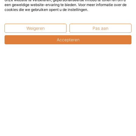
een geweldige website-ervaring te bieden. Voor meer informatie over de
service@terrasenco.nl
cookies die we gebruiken opent u de instellingen.
Terras & Co BV
Pieter Zeemanweg 16
Weigeren
Pas aan
3316 GZ Dordrecht
Accepteren
Nederland
U bent van harte welkom in onze showroom.
U kunt uw online aankopen hier afhalen.
Bel of mail a.u.b. even voor een afspraak.
Contactformulier
FAQ: Gebruikswijze &