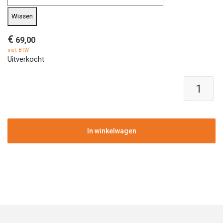
Wissen
€
69,00
incl. BTW
Uitverkocht
Polyester
plantenbak
|
Grigio
Egg
In winkelwagen
Pot
antiek
wit
|
Verschillende
afmetingen
aantal