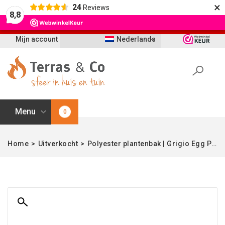
×
24
Reviews
Let op: t/m 21 augustus worden bestellingen
8,8
vertraagd geleverd i.v.m. vakantie
Mijn account
Nederlands
Menu
0
Home
>
Uitverkocht
>
Polyester plantenbak | Grigio Egg Pot antiek wit | Verschillende afmetingen