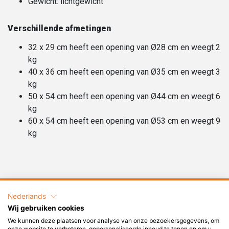
Gewicht: lichtgewicht
Verschillende afmetingen
32 x 29 cm heeft een opening van Ø28 cm en weegt 2
kg
40 x 36 cm heeft een opening van Ø35 cm en weegt 3
kg
50 x 54 cm heeft een opening van Ø44 cm en weegt 6
kg
60 x 54 cm heeft een opening van Ø53 cm en weegt 9
kg
Nederlands
Kunnen wij u helpen?
Wij gebruiken cookies
We kunnen deze plaatsen voor analyse van onze bezoekersgegevens, om
+31 6 2017 8845
onze website te verbeteren, gepersonaliseerde inhoud te tonen en om u