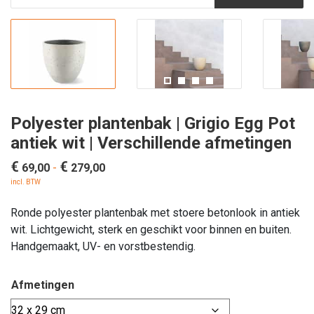
Polyester plantenbak | Grigio Egg Pot
antiek wit | Verschillende afmetingen
€
€
Prijsklasse:
69,00
-
279,00
€ 69,00
incl. BTW
tot
Ronde polyester plantenbak met stoere betonlook in antiek
€ 279,00
wit. Lichtgewicht, sterk en geschikt voor binnen en buiten.
Handgemaakt, UV- en vorstbestendig.
Afmetingen