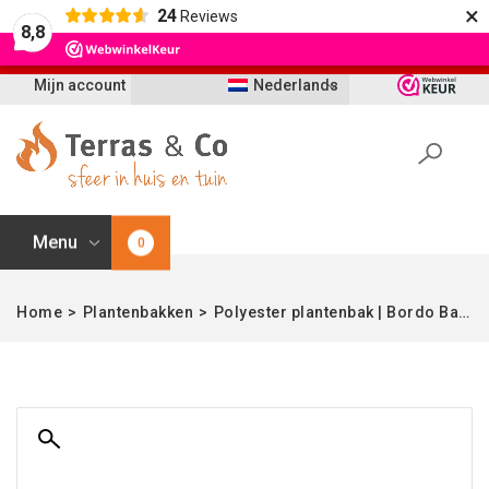
×
24
Reviews
Let op: t/m 21 augustus worden bestellingen
8,8
vertraagd geleverd i.v.m. vakantie
Mijn account
Nederlands
Menu
0
Home
>
Plantenbakken
>
Polyester plantenbak | Bordo Balloon Earth | Verschillende afmetingen