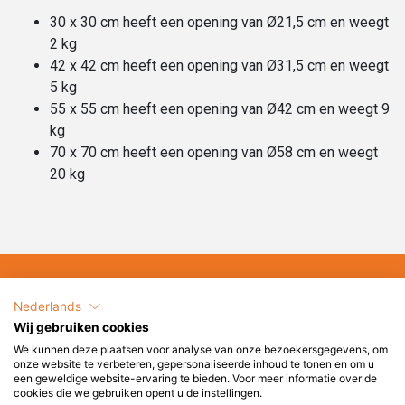
30 x 30 cm heeft een opening van Ø21,5 cm en weegt
2 kg
42 x 42 cm heeft een opening van Ø31,5 cm en weegt
5 kg
55 x 55 cm heeft een opening van Ø42 cm en weegt 9
kg
70 x 70 cm heeft een opening van Ø58 cm en weegt
20 kg
Kunnen wij u helpen?
Nederlands
Wij gebruiken cookies
+31 6 2017 8845
We kunnen deze plaatsen voor analyse van onze bezoekersgegevens, om
onze website te verbeteren, gepersonaliseerde inhoud te tonen en om u
service@terrasenco.nl
een geweldige website-ervaring te bieden. Voor meer informatie over de
cookies die we gebruiken opent u de instellingen.