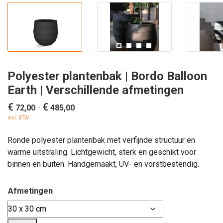
Polyester plantenbak | Bordo Balloon
Earth | Verschillende afmetingen
€
€
Prijsklasse:
72,00
-
485,00
€ 72,00
incl. BTW
tot
Ronde polyester plantenbak met verfijnde structuur en
€ 485,00
warme uitstraling. Lichtgewicht, sterk en geschikt voor
binnen en buiten. Handgemaakt, UV- en vorstbestendig.
Afmetingen