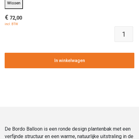
Wissen
€
72,00
incl. BTW
Polyester
plantenbak
|
Bordo
Balloon
In winkelwagen
Earth
|
Verschillende
afmetingen
aantal
De Bordo Balloon is een ronde design plantenbak met een
verfijnde structuur en een warme, natuurlijke uitstraling in de