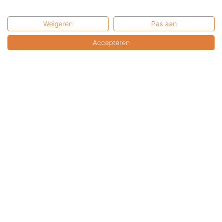
Terras & Co BV
Pieter Zeemanweg 16
3316 GZ Dordrecht
Weigeren
Pas aan
Nederland
Accepteren
U bent van harte welkom in onze showroom.
U kunt uw online aankopen hier afhalen.
Bel of mail a.u.b. even voor een afspraak.
Contactformulier
FAQ: Gebruikswijze &
Veiligheid