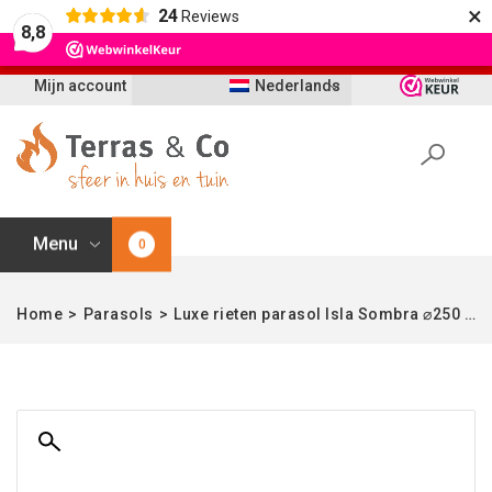
×
24
Reviews
Let op: t/m 21 augustus worden bestellingen
8,8
vertraagd geleverd i.v.m. vakantie
Mijn account
Nederlands
Menu
0
Home
>
Parasols
>
Luxe rieten parasol Isla Sombra ⌀250 cm