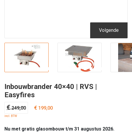
Volgende
Inbouwbrander 40×40 | RVS |
Easyfires
Oorspronkelijke
Huidige
€
€
249,00
199,00
prijs
prijs
incl. BTW
was:
is:
€ 249,00.
€ 199,00.
Nu met gratis glasombouw t/m 31 augustus 2026.