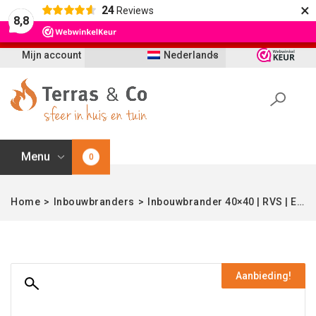
×
24
Reviews
Let op: t/m 21 augustus worden bestellingen
8,8
vertraagd geleverd i.v.m. vakantie
Mijn account
Nederlands
Menu
0
Home
>
Inbouwbranders
>
Inbouwbrander 40×40 | RVS | Easyfires
Aanbieding!