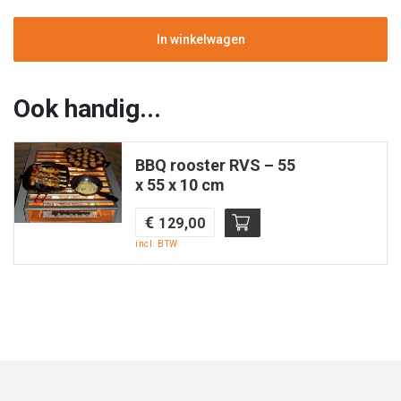
RVS
|
In winkelwagen
Easyfires
aantal
Ook handig...
BBQ rooster RVS – 55
x 55 x 10 cm
€
129,00
incl. BTW