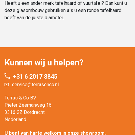
Heeft u een ander merk tafelhaard of vuurtafel? Dan kunt u
deze glasombouw gebruiken als u een ronde tafelhaard
heeft van de juiste diameter.
Kunnen wij u helpen?
+31 6 2017 8845
service@terrasenco.nl
Terras & Co BV
Pieter Zeemanweg 16
3316 GZ Dordrecht
Nederland
U bent van harte welkom in onze showroom.