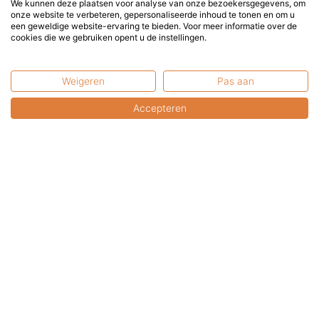
We kunnen deze plaatsen voor analyse van onze bezoekersgegevens, om
Heerlijke warmte op wielen.
onze website te verbeteren, gepersonaliseerde inhoud te tonen en om u
een geweldige website-ervaring te bieden. Voor meer informatie over de
cookies die we gebruiken opent u de instellingen.
Onze klantenservice
Weigeren
Pas aan
Accepteren
Advies nodig?
+31 6 2017 8845
+31 6 2017 8845
service@terrasenco.nl
Terras & Co BV