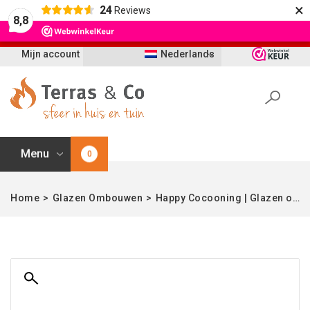
×
24
Reviews
Let op: t/m 21 augustus worden bestellingen
8,8
vertraagd geleverd i.v.m. vakantie
Mijn account
Nederlands
Menu
0
Home
>
Glazen Ombouwen
>
Happy Cocooning | Glazen ombouw 58 cm Ø