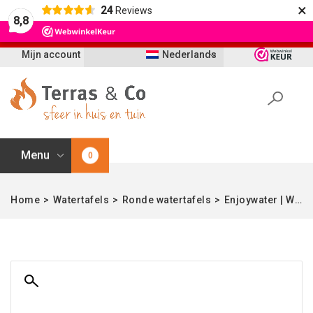
×
24
Reviews
Let op: t/m 21 augustus worden bestellingen
8,8
vertraagd geleverd i.v.m. vakantie
Mijn account
Nederlands
Menu
0
Home
>
Watertafels
>
Ronde watertafels
>
Enjoywater | Watertafel | Cortenstaal | Hoogte 75 cm | 100 cm Ø