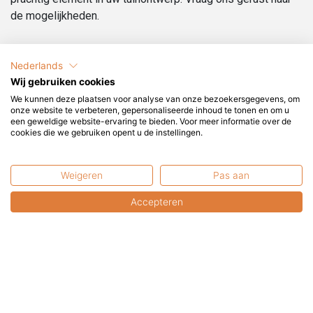
de mogelijkheden.
Wat is Cortenstaal?
Nederlands
COR-TEN staat voor COR (corrosion resistent:
Wij gebruiken cookies
corrosiebestendig) en TEN (tensile strength: treksterkte).
We kunnen deze plaatsen voor analyse van onze bezoekersgegevens, om
Deze staallegering is onbehandeld goed bestand tegen
onze website te verbeteren, gepersonaliseerde inhoud te tonen en om u
weersinvloeden en is even sterk als roestvast staal (rvs).
een geweldige website-ervaring te bieden. Voor meer informatie over de
cookies die we gebruiken opent u de instellingen.
De roestkleurige en zeer dichte oxidehuid schermt het
dieper liggende materiaal af van zuurstof, waardoor de
oxidatie sterk vertraagd plaatsvindt. Hierdoor is het niet
Weigeren
Pas aan
nodig het materiaal te schilderen.
Accepteren
Kunnen wij u helpen?