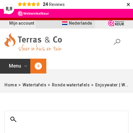
×
24
Reviews
Let op: t/m 21 augustus worden bestellingen
8,8
vertraagd geleverd i.v.m. vakantie
Mijn account
Nederlands
Menu
0
Home
>
Watertafels
>
Ronde watertafels
>
Enjoywater | Watertafel | Cortenstaal | Hoogte 40 cm | 80 cm Ø