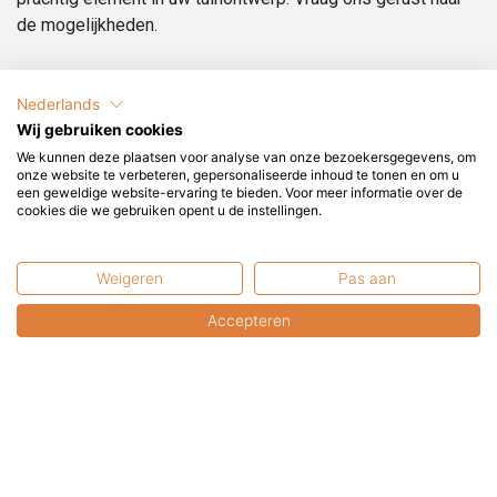
de mogelijkheden.
Wat is Cortenstaal?
Nederlands
COR-TEN staat voor COR (corrosion resistent:
Wij gebruiken cookies
corrosiebestendig) en TEN (tensile strength: treksterkte).
We kunnen deze plaatsen voor analyse van onze bezoekersgegevens, om
Deze staallegering is onbehandeld goed bestand tegen
onze website te verbeteren, gepersonaliseerde inhoud te tonen en om u
weersinvloeden en is even sterk als roestvast staal (rvs).
een geweldige website-ervaring te bieden. Voor meer informatie over de
cookies die we gebruiken opent u de instellingen.
De roestkleurige en zeer dichte oxidehuid schermt het
dieper liggende materiaal af van zuurstof, waardoor de
oxidatie sterk vertraagd plaatsvindt. Hierdoor is het niet
Weigeren
Pas aan
nodig het materiaal te schilderen.
Accepteren
Kunnen wij u helpen?