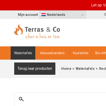
Let op: 
Mijn account
Nederlands
Watertafels
Inbouwbranders
Vuurtafels
Bio-et
Terug naar producten
Home
>
Watertafels
>
Rec