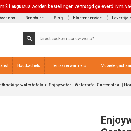
t/m 21 augustus worden bestellingen vertraagd geleverd i.v.m. va
Over ons
Brochure
Blog
Klantenservice
Levertijd
hanol
Houtkachels
Terrasverwarmers
Mobiele gashaa
hthoekige watertafels
>
Enjoywater | Watertafel Cortenstaal | Ho
Enjoyw