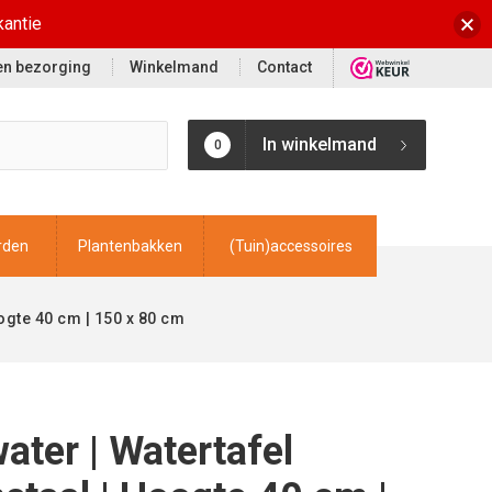
kantie
 en bezorging
Winkelmand
Contact
In winkelmand
0
rden
Plantenbakken
(Tuin)accessoires
ogte 40 cm | 150 x 80 cm
ater | Watertafel