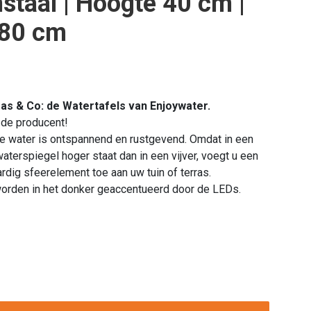
staal | Hoogte 40 cm |
 80 cm
ras & Co: de Watertafels van Enjoywater.
 de producent!
 water is ontspannend en rustgevend. Omdat in een
aterspiegel hoger staat dan in een vijver, voegt u een
rdig sfeerelement toe aan uw tuin of terras.
orden in het donker geaccentueerd door de LEDs.
ter
fel
taal