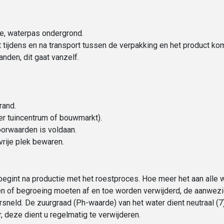
ge, waterpas ondergrond.
at tijdens en na transport tussen de verpakking en het product k
nden, dit gaat vanzelf.
rand.
der tuincentrum of bouwmarkt).
oorwaarden is voldaan.
vrije plek bewaren.
 begint na productie met het roestproces. Hoe meer het aan all
aderen of begroeing moeten af en toe worden verwijderd, de aanwezi
neld. De zuurgraad (Ph-waarde) van het water dient neutraal (7) 
 deze dient u regelmatig te verwijderen.