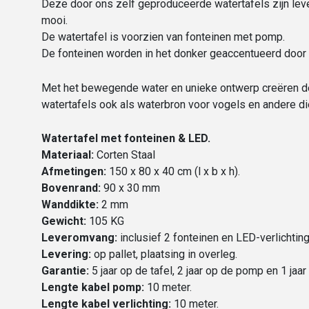
Deze door ons zelf geproduceerde watertafels zijn lever
mooi.
De watertafel is voorzien van fonteinen met pomp.
De fonteinen worden in het donker geaccentueerd door 
Met het bewegende water en unieke ontwerp creëren de
watertafels ook als waterbron voor vogels en andere die
Watertafel met fonteinen & LED.
Materiaal:
Corten Staal
Afmetingen:
150 x 80 x 40 cm (l x b x h).
Bovenrand:
90 x 30 mm
Wanddikte:
2 mm
Gewicht:
105 KG
Leveromvang:
inclusief 2 fonteinen en LED-verlichting
Levering:
op pallet, plaatsing in overleg.
Garantie:
5 jaar op de tafel, 2 jaar op de pomp en 1 jaar
Lengte kabel pomp:
10 meter.
Lengte kabel verlichting:
10 meter.