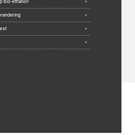
p bio-ethanol!
erandering
eest