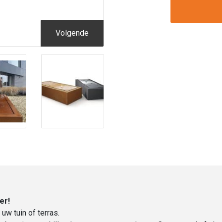
|
Hoogte
40
Volgende
cm
|
150
x
80
cm
aantal
er!
uw tuin of terras.