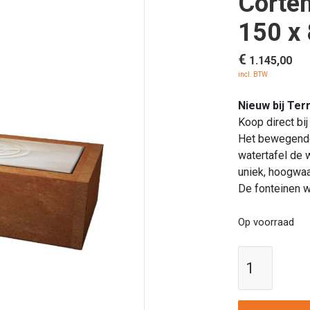
Corten
150 x
€
1.145,00
incl. BTW
Nieuw bij Ter
Koop direct bij
Het bewegende
watertafel de w
uniek, hoogwaa
De fonteinen w
Op voorraad
Enjoywa
|
Waterta
Cortens