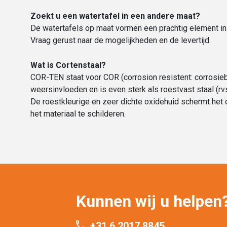
Zoekt u een watertafel in een andere maat?
De watertafels op maat vormen een prachtig element in
Vraag gerust naar de mogelijkheden en de levertijd.
Wat is Cortenstaal?
COR-TEN staat voor COR (corrosion resistent: corrosieb
weersinvloeden en is even sterk als roestvast staal (rvs
De roestkleurige en zeer dichte oxidehuid schermt het d
het materiaal te schilderen.
Kunnen wij u helpen
+31 6 2017 8845