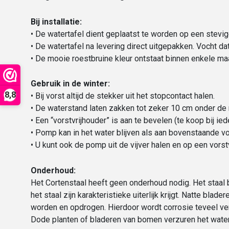
Bij installatie:
• De watertafel dient geplaatst te worden op een stevi
• De watertafel na levering direct uitgepakken. Vocht d
• De mooie roestbruine kleur ontstaat binnen enkele maa
Gebruik in de winter:
8,8
• Bij vorst altijd de stekker uit het stopcontact halen.
• De waterstand laten zakken tot zeker 10 cm onder de 
• Een “vorstvrijhouder” is aan te bevelen (te koop bij ie
• Pomp kan in het water blijven als aan bovenstaande v
• U kunt ook de pomp uit de vijver halen en op een vorst
Onderhoud:
Het Cortenstaal heeft geen onderhoud nodig. Het staal
het staal zijn karakteristieke uiterlijk krijgt. Natte bl
worden en opdrogen. Hierdoor wordt corrosie teveel vers
Dode planten of bladeren van bomen verzuren het water,