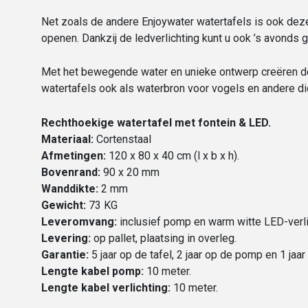
Net zoals de andere Enjoywater watertafels is ook dez
openen. Dankzij de ledverlichting kunt u ook ’s avonds 
Met het bewegende water en unieke ontwerp creëren de
watertafels ook als waterbron voor vogels en andere die
Rechthoekige watertafel met fontein & LED.
Materiaal:
Cortenstaal
Afmetingen:
120 x 80 x 40 cm (l x b x h).
Bovenrand:
90 x 20 mm
Wanddikte:
2 mm
Gewicht:
73 KG
Leveromvang:
inclusief pomp en warm witte LED-verli
Levering:
op pallet, plaatsing in overleg.
Garantie:
5 jaar op de tafel, 2 jaar op de pomp en 1 jaar
Lengte kabel pomp:
10 meter.
Lengte kabel verlichting:
10 meter.