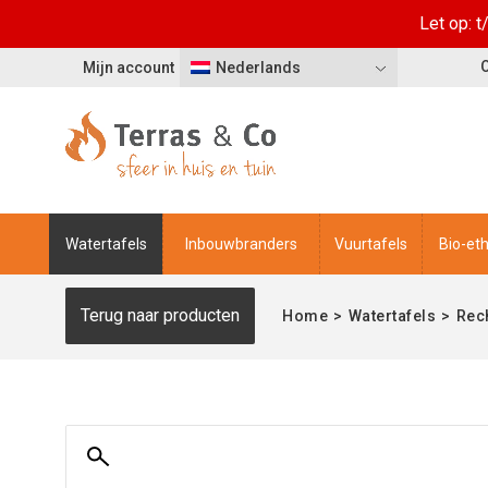
Let op: 
Mijn account
Nederlands
Watertafels
Inbouwbranders
Vuurtafels
Bio-et
Terug naar producten
Home
>
Watertafels
>
Rec