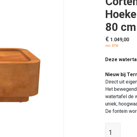
Corten
Hoeken
80 cm
€
1.049,00
incl. BTW
Deze watertafe
Nieuw bij Ter
Direct uit eige
Het bewegende
watertafel de w
uniek, hoogwaa
De fontein wor
Enjoywa
|