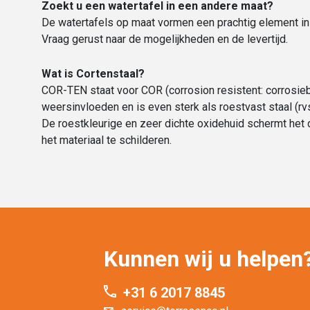
Zoekt u een watertafel in een andere maat?
De watertafels op maat vormen een prachtig element in
Vraag gerust naar de mogelijkheden en de levertijd.
Wat is Cortenstaal?
COR-TEN staat voor COR (corrosion resistent: corrosieb
weersinvloeden en is even sterk als roestvast staal (rvs
De roestkleurige en zeer dichte oxidehuid schermt het d
het materiaal te schilderen.
Kunnen wij u helpen
+31 6 2017 8845