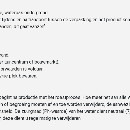
ge, waterpas ondergrond.
at tijdens en na transport tussen de verpakking en het product k
nden, dit gaat vanzelf.
rand.
der tuincentrum of bouwmarkt).
oorwaarden is voldaan.
vrije plek bewaren.
 begint na productie met het roestproces. Hoe meer het aan all
aderen of begroeing moeten af en toe worden verwijderd, de aanwezi
neld. De zuurgraad (Ph-waarde) van het water dient neutraal (7) 
 deze dient u regelmatig te verwijderen.