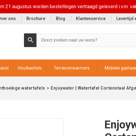
t/m 21 augustus worden bestellingen vertraagd geleverd i.v.m. va
Over ons
Brochure
Blog
Klantenservice
Levertijd
hanol
Houtkachels
Terrasverwarmers
Mobiele gashaa
hthoekige watertafels
>
Enjoywater | Watertafel Cortenstaal Af
Enjoyw