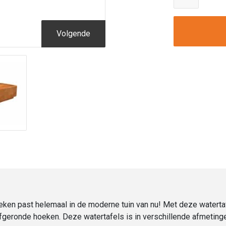
Waterta
Cortens
Afgero
Volgende
Hoeken
|
Hoogte
40
cm
|
120
x
80
cm
aantal
ken past helemaal in de moderne tuin van nu! Met deze watertafel
fgeronde hoeken. Deze watertafels is in verschillende afmetingen