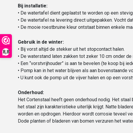
Bij installatie:
• De watertafel dient geplaatst te worden op een stevi
• De watertafel na levering direct uitgepakken. Vocht d
• De mooie roestbruine kleur ontstaat binnen enkele maa
Gebruik in de winter:
• Bij vorst altijd de stekker uit het stopcontact halen.
8,8
• De waterstand laten zakken tot zeker 10 cm onder de 
• Een “vorstvrijhouder” is aan te bevelen (te koop bij ie
• Pomp kan in het water blijven als aan bovenstaande v
• U kunt ook de pomp uit de vijver halen en op een vorst
Onderhoud:
Het Cortenstaal heeft geen onderhoud nodig. Het staal
het staal zijn karakteristieke uiterlijk krijgt. Natte bl
worden en opdrogen. Hierdoor wordt corrosie teveel vers
Dode planten of bladeren van bomen verzuren het water,