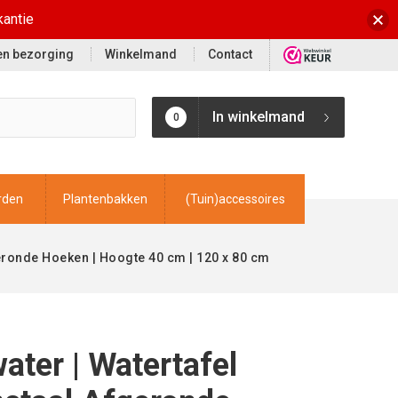
kantie
 en bezorging
Winkelmand
Contact
In winkelmand
0
rden
Plantenbakken
(Tuin)accessoires
geronde Hoeken | Hoogte 40 cm | 120 x 80 cm
ater | Watertafel