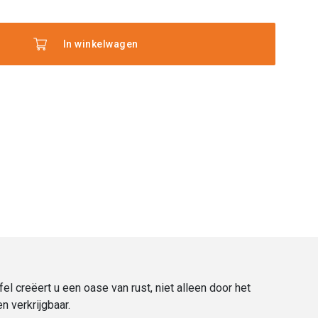
fel
taal
nde
In winkelwagen
 creëert u een oase van rust, niet alleen door het
 verkrijgbaar.