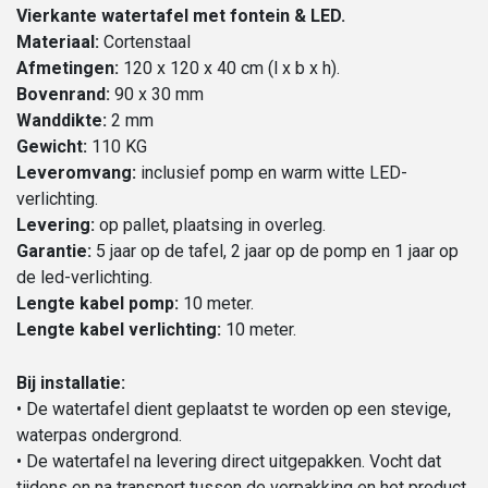
Vierkante watertafel met fontein & LED.
Materiaal:
Cortenstaal
Afmetingen:
120 x 120 x 40 cm (l x b x h).
Bovenrand:
90 x 30 mm
Wanddikte:
2 mm
Gewicht:
110 KG
Leveromvang:
inclusief pomp en warm witte LED-
verlichting.
Levering:
op pallet, plaatsing in overleg.
Garantie:
5 jaar op de tafel, 2 jaar op de pomp en 1 jaar op
de led-verlichting.
Lengte kabel pomp:
10 meter.
Lengte kabel verlichting:
10 meter.
Bij installatie:
• De watertafel dient geplaatst te worden op een stevige,
waterpas ondergrond.
• De watertafel na levering direct uitgepakken. Vocht dat
tijdens en na transport tussen de verpakking en het product