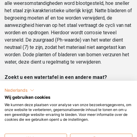
alle weersomstandigheden word blootgesteld, hoe sneller
het staal zijn karakteristieke uiterlijk krijgt. Natte bladeren of
begroeing moeten af en toe worden verwijderd, de
aanwezigheid hiervan op het staal vertraagt de cycli van nat
worden en opdrogen. Hierdoor wordt corrosie teveel
versneld. De zuurgraad (Ph-waarde) van het water dient
neutraal (7) te zijn, zodat het materiaal niet aangetast kan
worden. Dode planten of bladeren van bomen verzuren het
water, deze dient u regelmatig te verwijderen.
Zoekt u een watertafel in een andere maat?
De watertafels op maat vormen een prachtig element in uw
Nederlands
tuinontwerp.
Wij gebruiken cookies
Vraag gerust naar de mogelijkheden en de levertijd.
We kunnen deze plaatsen voor analyse van onze bezoekersgegevens, om
onze website te verbeteren, gepersonaliseerde inhoud te tonen en om u
Wat is Cortenstaal?
een geweldige website-ervaring te bieden. Voor meer informatie over de
cookies die we gebruiken opent u de instellingen.
COR-TEN staat voor COR (corrosion resistent:
corrosiebestendig) en TEN (tensile strength: treksterkte).
Deze staallegering is onbehandeld goed bestand tegen