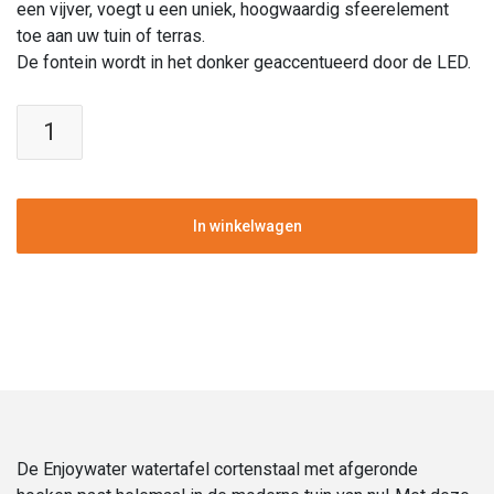
een vijver, voegt u een uniek, hoogwaardig sfeerelement
toe aan uw tuin of terras.
De fontein wordt in het donker geaccentueerd door de LED.
Enjoywater
|
Watertafel
Cortenstaal
Afgeronde
In winkelwagen
Hoeken
|
Hoogte
40
cm
|
120
x
120
De Enjoywater watertafel cortenstaal met afgeronde
cm