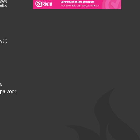
ce
opa voor