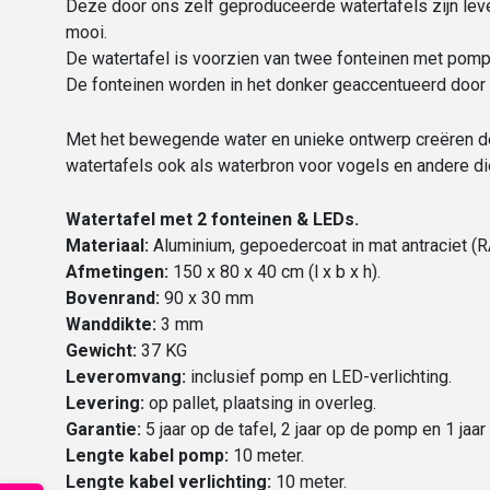
Deze door ons zelf geproduceerde watertafels zijn lever
mooi.
De watertafel is voorzien van twee fonteinen met pomp
De fonteinen worden in het donker geaccentueerd door 
Met het bewegende water en unieke ontwerp creëren de
watertafels ook als waterbron voor vogels en andere die
Watertafel met 2 fonteinen & LEDs.
Materiaal:
Aluminium, gepoedercoat in mat antraciet (
Afmetingen:
150 x 80 x 40 cm (l x b x h).
Bovenrand:
90 x 30 mm
Wanddikte:
3 mm
Gewicht:
37 KG
Leveromvang:
inclusief pomp en LED-verlichting.
Levering:
op pallet, plaatsing in overleg.
Garantie:
5 jaar op de tafel, 2 jaar op de pomp en 1 jaar
Lengte kabel pomp:
10 meter.
Lengte kabel verlichting:
10 meter.