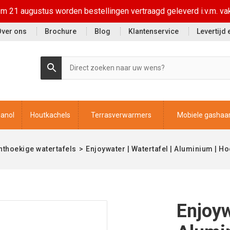
t/m 21 augustus worden bestellingen vertraagd geleverd i.v.m. va
Over ons
Brochure
Blog
Klantenservice
Levertijd
hanol
Houtkachels
Terrasverwarmers
Mobiele gashaa
hthoekige watertafels
>
Enjoywater | Watertafel | Aluminium | H
Enjoyw