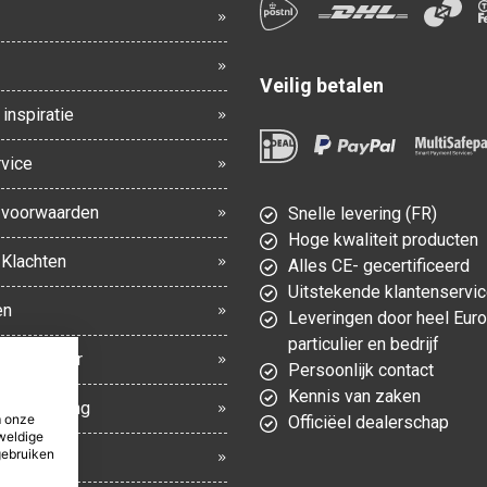
Veilig betalen
inspiratie
vice
voorwaarden
Snelle levering (FR)
Hoge kwaliteit producten
 Klachten
Alles CE- gecertificeerd
Uitstekende klantenservi
en
Leveringen door heel Eur
particulier en bedrijf
gsformulier
Persoonlijk contact
Kennis van zaken
en bezorging
m onze
Officiëel dealerschap
weldige
gebruiken
eid