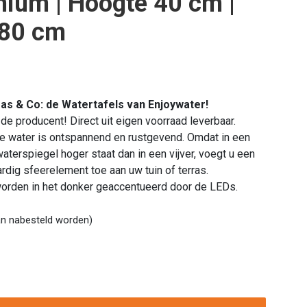
ium | Hoogte 40 cm |
 80 cm
ras & Co: de Watertafels van Enjoywater!
 de producent! Direct uit eigen voorraad leverbaar.
 water is ontspannend en rustgevend. Omdat in een
aterspiegel hoger staat dan in een vijver, voegt u een
rdig sfeerelement toe aan uw tuin of terras.
orden in het donker geaccentueerd door de LEDs.
an nabesteld worden)
ter
fel