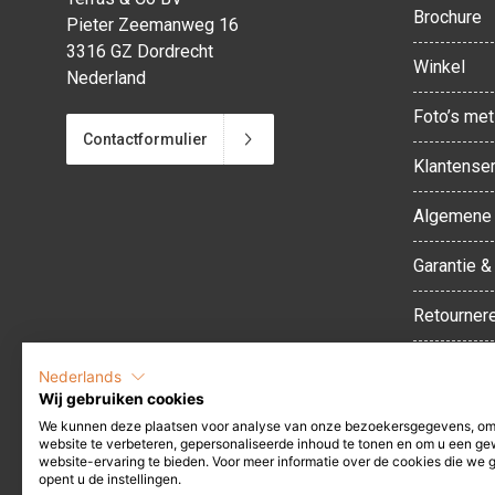
Brochure
Pieter Zeemanweg 16
3316 GZ Dordrecht
Winkel
Nederland
Foto’s met 
Contactformulier
Klantenser
Algemene 
Garantie &
Retourner
Herroepin
Nederlands
Wij gebruiken cookies
Levertijd 
We kunnen deze plaatsen voor analyse van onze bezoekersgegevens, o
website te verbeteren, gepersonaliseerde inhoud te tonen en om u een ge
website-ervaring te bieden. Voor meer informatie over de cookies die we 
Privacybel
opent u de instellingen.