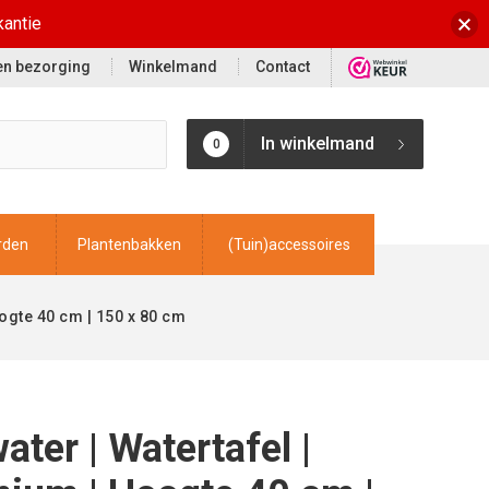
kantie
 en bezorging
Winkelmand
Contact
In winkelmand
0
rden
Plantenbakken
(Tuin)accessoires
oogte 40 cm | 150 x 80 cm
ater | Watertafel |