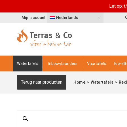
Let op: 
Mijn account
Nederlands
Watertafels
Inbouwbranders
Vuurtafels
Bio-et
Terug naar producten
Home
>
Watertafels
>
Rec