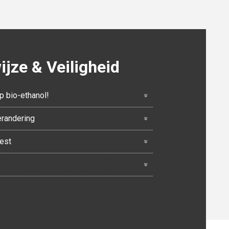
jze & Veiligheid
p bio-ethanol!
erandering
eest