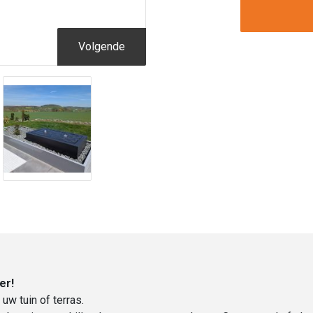
Alumin
|
Hoogte
Volgende
40
cm
|
150
x
80
cm
aantal
er!
uw tuin of terras.