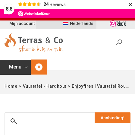
×
24
Reviews
Let op: t/m 21 augustus worden bestellingen
8,8
vertraagd geleverd i.v.m. vakantie
Mijn account
Nederlands
Menu
0
Home
>
Vuurtafel - Hardhout
>
Enjoyfires | Vuurtafel Roundi | Teak-hout & Aluminium | 90 cm Ø
Aanbieding!