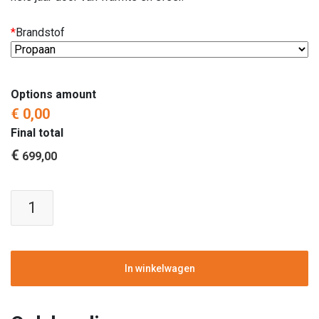
*
Brandstof
Options amount
€ 0,00
Final total
€
699,00
Enjoyfires
|
Vuurtafel
Roundi
|
In winkelwagen
Teak-
hout
&