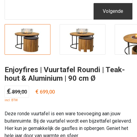
Volgende
Enjoyfires | Vuurtafel Roundi | Teak-
hout & Aluminium | 90 cm Ø
Oorspronkelijke
Huidige
€
€
899,00
699,00
prijs
prijs
incl. BTW
was:
is:
€ 899,00.
€ 699,00.
Deze ronde vuurtafel is een ware toevoeging aan jouw
buitenruimte. Bij de vuurtafel wordt een bijzettafel geleverd.
Hier kun je gemakkelijk de gasfles in opbergen. Geniet het
hele jaar door van warmte en sfeer.