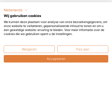
Let op:
Dek deze vuurtafel niet af met een beschermhoes.
Nederlands
Vanwege vochtvorming onder de hoes kan het tafelblad
Wij gebruiken cookies
gaan schimmelen.
We kunnen deze plaatsen voor analyse van onze bezoekersgegevens, om
onze website te verbeteren, gepersonaliseerde inhoud te tonen en om u
een geweldige website-ervaring te bieden. Voor meer informatie over de
Het houten tafelblad kan je indien gewenst behandelen,
cookies die we gebruiken opent u de instellingen.
hiermee bescherm je het tafelblad en hou je de tafel zo lang
mogelijk mooi.
Weigeren
Pas aan
Accepteren
Misschien ook interessant?
Aanbieding!