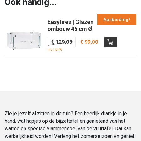
Ook handig...
Aluminium
|
Aanbieding!
Easyfires | Glazen
90
ombouw 45 cm Ø
cm
Ø
Oorspronkelijke
Huidige
€
129,00
€
99,00
aantal
prijs
prijs
incl. BTW
was:
is:
€ 129,00.
€ 99,00.
Zie je jezelf al zitten in de tuin? Een heerlijk drankje in je
hand, wat hapjes op de bijzettafel en genietend van het
warme en speelse vlammenspel van de vuurtafel. Dat kan
werkelijkheid worden! Verleng het zomerseizoen en geniet