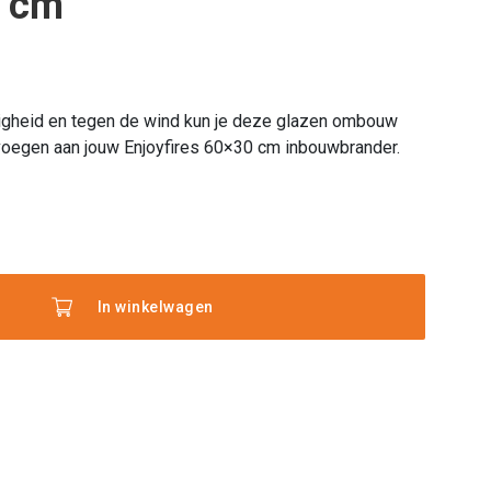
 cm
ligheid en tegen de wind kun je deze glazen ombouw
oegen aan jouw Enjoyfires 60×30 cm inbouwbrander.
es
w
In winkelwagen