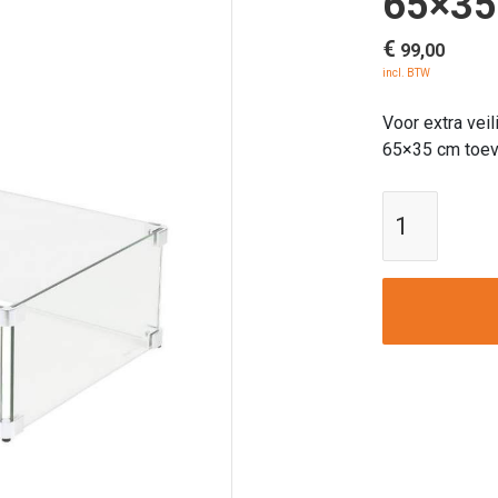
65×35
€
99,00
incl. BTW
Voor extra vei
65×35 cm toev
Enjoyfir
|
Glazen
ombou
65x35
cm
aantal