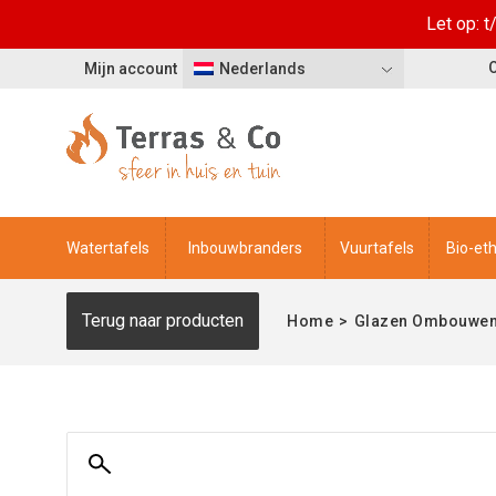
Let op: 
Mijn account
Nederlands
Watertafels
Inbouwbranders
Vuurtafels
Bio-et
Terug naar producten
Home
>
Glazen Ombouwe