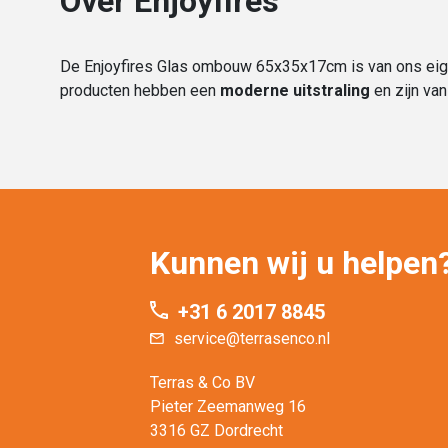
Over Enjoyfires
De Enjoyfires Glas ombouw 65x35x17cm is van ons eigen 
producten hebben een
moderne uitstraling
en zijn va
Kunnen wij u helpen
+31 6 2017 8845
service@terrasenco.nl
Terras & Co BV
Pieter Zeemanweg 16
3316 GZ Dordrecht