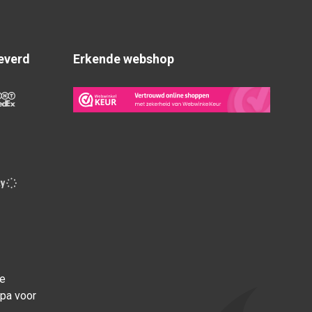
everd
Erkende webshop
ce
opa voor