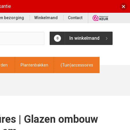
kantie
 en bezorging
Winkelmand
Contact
In winkelmand
0
rden
Plantenbakken
(Tuin)accessoires
ires | Glazen ombouw