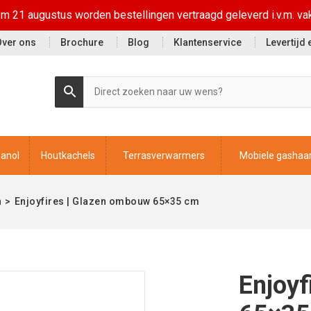
t/m 21 augustus worden bestellingen vertraagd geleverd i.v.m. va
Over ons
Brochure
Blog
Klantenservice
Levertijd
hanol
Houtkachels
Terrasverwarmers
Mobiele gashaa
n
>
Enjoyfires | Glazen ombouw 65×35 cm
Enjoyf