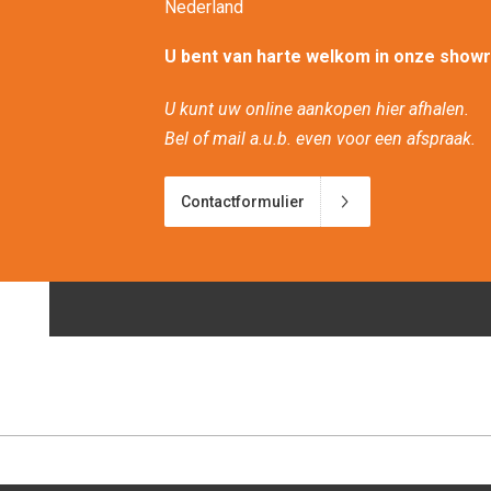
Nederland
U bent van harte welkom in onze show
U kunt uw online aankopen hier afhalen.
Bel of mail a.u.b. even voor een afspraak.
Contactformulier