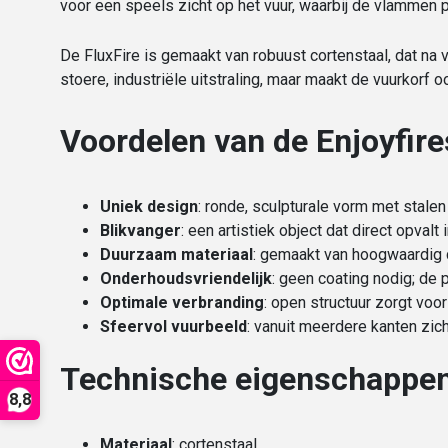
voor een speels zicht op het vuur, waarbij de vlammen pr
De FluxFire is gemaakt van robuust cortenstaal, dat na 
stoere, industriële uitstraling, maar maakt de vuurkor
Voordelen van de Enjoyfire
Uniek design
: ronde, sculpturale vorm met stale
Blikvanger
: een artistiek object dat direct opvalt 
Duurzaam materiaal
: gemaakt van hoogwaardig 
Onderhoudsvriendelijk
: geen coating nodig; de
Optimale verbranding
: open structuur zorgt voor
Sfeervol vuurbeeld
: vanuit meerdere kanten zi
Technische eigenschappe
8,8
Materiaal
: cortenstaal