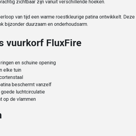
achtig zichtbaar zijn vanuit verschillende hoeken.
verloop van tijd een warme roestkleurige patina ontwikkelt. Deze 
f ook bijzonder duurzaam en onderhoudsarm.
s vuurkorf FluxFire
n ringen en schuine opening
in elke tuin
cortenstaal
 patina beschermt vanzelf
 goede luchtcirculatie
cht op de vlammen
n