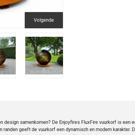
aantal
Volgende
r en design samenkomen? De Enjoyfires FluxFire vuurkorf is een 
en randen geeft de vuurkorf een dynamisch en modern karakter. 