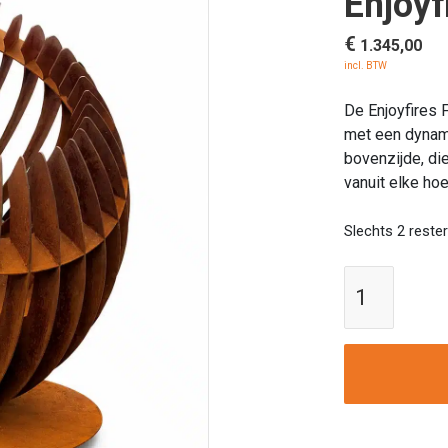
Enjoyf
€
1.345,00
incl. BTW
De Enjoyfires 
met een dynami
bovenzijde, di
vanuit elke hoe
Slechts 2 reste
Design
vuurkor
|
115
cm
|
Enjoyfir
FluxFir