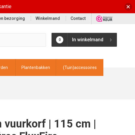
kantie
 en bezorging
Winkelmand
Contact
In winkelmand
0
rden
Plantenbakken
(Tuin)accessoires
 vuurkorf | 115 cm |