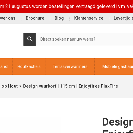
t/m 21 augustus worden bestellingen vertraagd geleverd i.v.m. va
Over ons
Brochure
Blog
Klantenservice
Levertijd
hanol
Houtkachels
Terrasverwarmers
Mobiele gashaa
 op Hout
>
Design vuurkorf | 115 cm | Enjoyfires FluxFire
Design