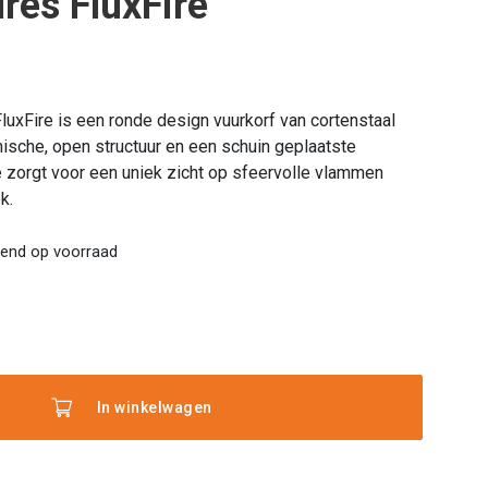
ires FluxFire
FluxFire is een ronde design vuurkorf van cortenstaal
sche, open structuur en een schuin geplaatste
e zorgt voor een uniek zicht op sfeervolle vlammen
k.
rend op voorraad
f
In winkelwagen
es
e