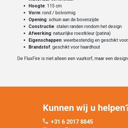
Hoogte
: 115 cm
Vorm
: rond / bolvormig
Opening
: schuin aan de bovenzijde
Constructie
: stalen randen rondom het design
Afwerking
: natuurlijke roestkleur (patina)
Eigenschappen
: weerbestendig en geschikt voor
Brandstof
: geschikt voor haardhout
De FluxFire is niet alleen een vuurkorf, maar een desig
Kunnen wij u helpen
+31 6 2017 8845