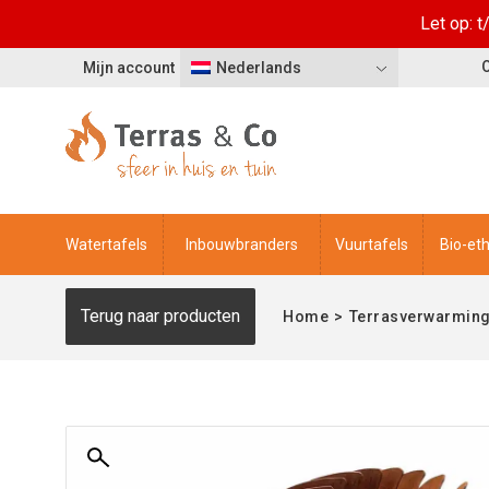
Let op: 
Mijn account
Nederlands
Watertafels
Inbouwbranders
Vuurtafels
Bio-et
Terug naar producten
Home
>
Terrasverwarming