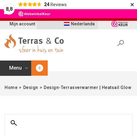
×
24
Reviews
Let op: t/m 21 augustus worden bestellingen
8,8
vertraagd geleverd i.v.m. vakantie
Mijn account
Nederlands
Menu
0
Home
>
Design
>
Design-Terrasverwarmer | Heatsail Glow