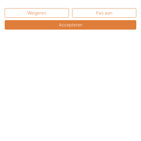
Weigeren
Pas aan
Accepteren
Kunnen wij u helpen?
+31 6 2017 8845
service@terrasenco.nl
Terras & Co BV
Pieter Zeemanweg 16
3316 GZ Dordrecht
Nederland
U bent van harte welkom in onze showroom.
U kunt uw online aankopen hier afhalen.
Bel of mail a.u.b. even voor een afspraak.