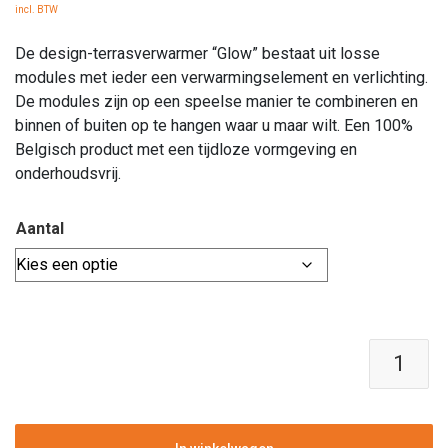
€ 1.900,00
incl. BTW
tot
De design-terrasverwarmer “Glow” bestaat uit losse
€ 3.240,00
modules met ieder een verwarmingselement en verlichting.
De modules zijn op een speelse manier te combineren en
binnen of buiten op te hangen waar u maar wilt. Een 100%
Belgisch product met een tijdloze vormgeving en
onderhoudsvrij.
Aantal
Design-
Terrasverwarmer
|
Heatsail
Glow