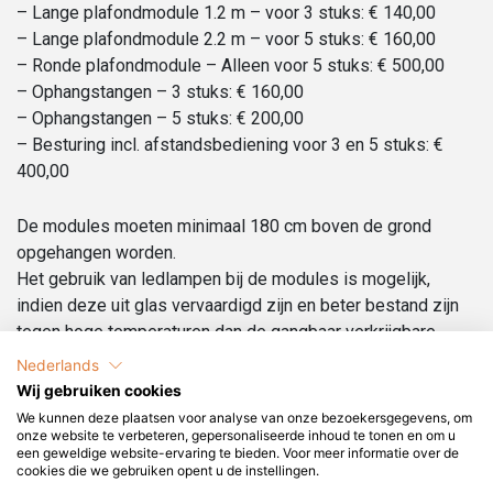
– Lange plafondmodule 1.2 m – voor 3 stuks: € 140,00
– Lange plafondmodule 2.2 m – voor 5 stuks: € 160,00
– Ronde plafondmodule – Alleen voor 5 stuks: € 500,00
– Ophangstangen – 3 stuks: € 160,00
– Ophangstangen – 5 stuks: € 200,00
– Besturing incl. afstandsbediening voor 3 en 5 stuks: €
400,00
De modules moeten minimaal 180 cm boven de grond
opgehangen worden.
Het gebruik van ledlampen bij de modules is mogelijk,
indien deze uit glas vervaardigd zijn en beter bestand zijn
tegen hoge temperaturen dan de gangbaar verkrijgbare
leds. De levensduur van ledlampen vermindert aanzienlijk
Nederlands
bij hoge temperaturen. De led-techniek wordt echter steeds
Wij gebruiken cookies
beter. Kies een lamp die dimbaar is bij vervanging, ook
We kunnen deze plaatsen voor analyse van onze bezoekersgegevens, om
meerdere typen ledlampen zijn tegenwoordig dimbaar.
onze website te verbeteren, gepersonaliseerde inhoud te tonen en om u
een geweldige website-ervaring te bieden. Voor meer informatie over de
cookies die we gebruiken opent u de instellingen.