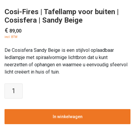
Cosi-Fires | Tafellamp voor buiten |
Cosisfera | Sandy Beige
€
89,00
incl. BTW
De Cosisfera Sandy Beige is een stijlvol oplaadbaar
ledlampje met spiraalvormige lichtbron dat u kunt
neerzetten of ophangen en waarmee u eenvoudig sfeervol
licht creëert in huis of tuin.
Cosi-
Fires
|
Tafellamp
voor
In winkelwagen
buiten
|