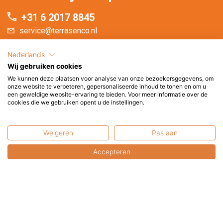
+31 6 2017 8845
service@terrasenco.nl
Terras & Co BV
Nederlands
Pieter Zeemanweg 16
Wij gebruiken cookies
3316 GZ Dordrecht
We kunnen deze plaatsen voor analyse van onze bezoekersgegevens, om
onze website te verbeteren, gepersonaliseerde inhoud te tonen en om u
Nederland
een geweldige website-ervaring te bieden. Voor meer informatie over de
cookies die we gebruiken opent u de instellingen.
U bent van harte welkom in onze showroom.
Weigeren
Pas aan
U kunt uw online aankopen hier afhalen.
Bel of mail a.u.b. even voor een afspraak.
Accepteren
Contactformulier