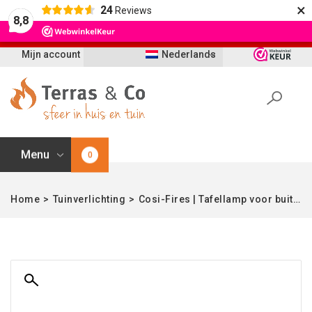
×
24
Reviews
Let op: t/m 21 augustus worden bestellingen
8,8
vertraagd geleverd i.v.m. vakantie
Mijn account
Nederlands
Menu
0
Home
>
Tuinverlichting
>
Cosi-Fires | Tafellamp voor buiten | Cosisfera | Sandy Beige