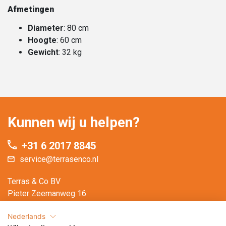
Afmetingen
Diameter
: 80 cm
Hoogte
: 60 cm
Gewicht
: 32 kg
Kunnen wij u helpen?
+31 6 2017 8845
service@terrasenco.nl
Terras & Co BV
Pieter Zeemanweg 16
3316 GZ Dordrecht
Nederlands
Nederland