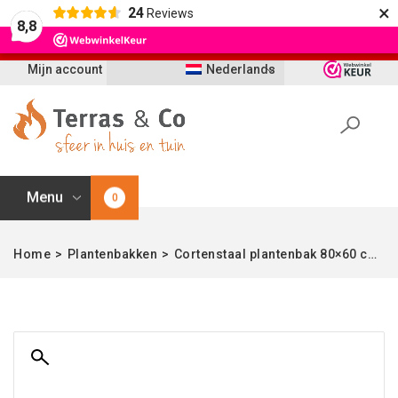
×
24
Reviews
Let op: t/m 21 augustus worden bestellingen
8,8
vertraagd geleverd i.v.m. vakantie
Mijn account
Nederlands
Menu
0
Home
>
Plantenbakken
>
Cortenstaal plantenbak 80×60 cm | Hoekig | Enjoyplanters