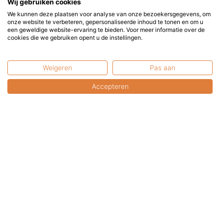
Wij gebruiken cookies
U bent van harte welkom in onze showroom.
We kunnen deze plaatsen voor analyse van onze bezoekersgegevens, om
onze website te verbeteren, gepersonaliseerde inhoud te tonen en om u
een geweldige website-ervaring te bieden. Voor meer informatie over de
U kunt uw online aankopen hier afhalen.
cookies die we gebruiken opent u de instellingen.
Bel of mail a.u.b. even voor een afspraak.
Weigeren
Pas aan
Contactformulier
Accepteren
FAQ: Gebruikswijze &
Veiligheid
Ontdek de nieuwe producten op bio-ethanol!
Terrasverwarming en klimaatverandering