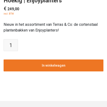
Hoekig | Enjoyplanters
€
249,00
incl. BTW
Nieuw in het assortiment van Terras & Co: de cortenstaal
plantenbakken van Enjoyplanters!
Cortenstaal
plantenbak
80x60
cm
|
In winkelwagen
Hoekig
|
Enjoyplanters
aantal