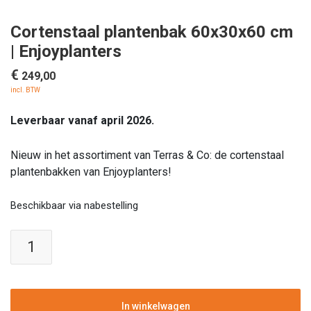
Cortenstaal plantenbak 60x30x60 cm
| Enjoyplanters
€
249,00
incl. BTW
Leverbaar vanaf april 2026.
Nieuw in het assortiment van Terras & Co: de cortenstaal
plantenbakken van Enjoyplanters!
Beschikbaar via nabestelling
Cortenstaal
plantenbak
60x30x60
cm
|
In winkelwagen