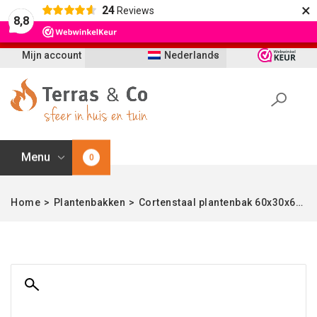
×
24
Reviews
Let op: t/m 21 augustus worden bestellingen
8,8
vertraagd geleverd i.v.m. vakantie
Mijn account
Nederlands
Menu
0
Home
>
Plantenbakken
>
Cortenstaal plantenbak 60x30x60 cm | Enjoyplanters