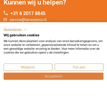
Kunnen wij u helpen?
+31 6 2017 8845
service@terrasenco.nl
Nederlands
Terras & Co BV
Wij gebruiken cookies
Pieter Zeemanweg 16
We kunnen deze plaatsen voor analyse van onze bezoekersgegevens, om
3316 GZ Dordrecht
onze website te verbeteren, gepersonaliseerde inhoud te tonen en om u
Nederland
een geweldige website-ervaring te bieden. Voor meer informatie over de
cookies die we gebruiken opent u de instellingen.
U bent van harte welkom in onze showroom.
Weigeren
Pas aan
U kunt uw online aankopen hier afhalen.
Bel of mail a.u.b. even voor een afspraak.
Accepteren
Contactformulier