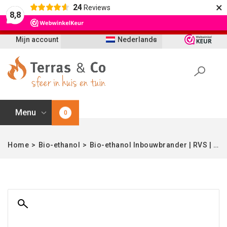
×
24
Reviews
Let op: t/m 21 augustus worden bestellingen
8,8
vertraagd geleverd i.v.m. vakantie
Mijn account
Nederlands
Menu
0
Home
>
Bio-ethanol
>
Bio-ethanol Inbouwbrander | RVS | 21 cm Ø | Enjoyfires