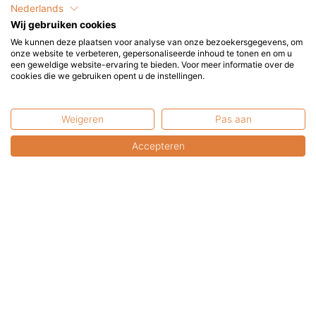
Nederlands
Bio-ethanol | 6 x 1 liter
Wij gebruiken cookies
Geniet optimaal en langdurig van uw Bio-ethanol haard
We kunnen deze plaatsen voor analyse van onze bezoekersgegevens, om
met deze mooie voorraad bio...
onze website te verbeteren, gepersonaliseerde inhoud te tonen en om u
een geweldige website-ervaring te bieden. Voor meer informatie over de
cookies die we gebruiken opent u de instellingen.
€
39,95
Toevoegen
incl. BTW
Weigeren
Pas aan
Accepteren
Kunnen wij u helpen?
+31 6 2017 8845
service@terrasenco.nl
Terras & Co BV
Pieter Zeemanweg 16