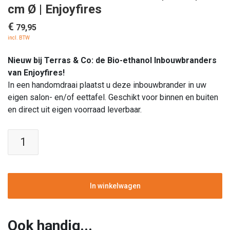
cm Ø | Enjoyfires
€
79,95
incl. BTW
Nieuw bij Terras & Co: de Bio-ethanol Inbouwbranders
van Enjoyfires!
In een handomdraai plaatst u deze inbouwbrander in uw
eigen salon- en/of eettafel. Geschikt voor binnen en buiten
en direct uit eigen voorraad leverbaar.
Bio-
ethanol
Inbouwbrander
|
RVS
In winkelwagen
|
21
cm
Ook handig...