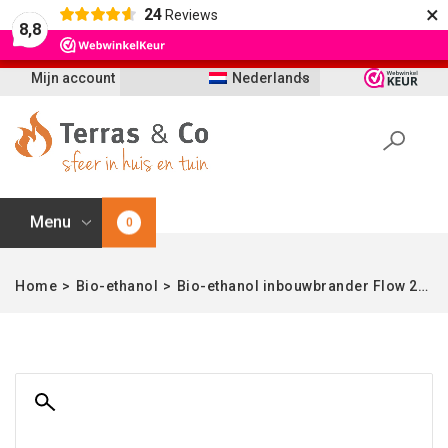
×
24
Reviews
Let op: t/m 21 augustus worden bestellingen
8,8
vertraagd geleverd i.v.m. vakantie
Mijn account
Nederlands
Menu
0
Home
>
Bio-ethanol
>
Bio-ethanol inbouwbrander Flow 25x16x8 cm | Enjoyfires