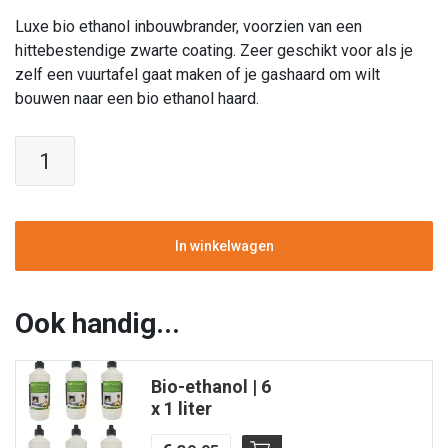
Luxe bio ethanol inbouwbrander, voorzien van een
hittebestendige zwarte coating. Zeer geschikt voor als je
zelf een vuurtafel gaat maken of je gashaard om wilt
bouwen naar een bio ethanol haard.
Bio-
ethanol
inbouwbrander
Flow
25x16x8
In winkelwagen
cm
|
Enjoyfires
Ook handig...
aantal
Bio-ethanol | 6
x 1 liter