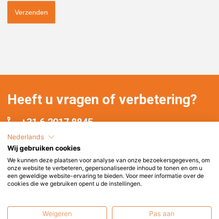
Verzenden
Heeft u vragen of verbetering?
+31 6 2017 8845
service@terrasenco.nl
Nederlands
Wij gebruiken cookies
Terras & Co BV
We kunnen deze plaatsen voor analyse van onze bezoekersgegevens, om
Pieter Zeemanweg 16
onze website te verbeteren, gepersonaliseerde inhoud te tonen en om u
een geweldige website-ervaring te bieden. Voor meer informatie over de
3316 GZ Dordrecht
cookies die we gebruiken opent u de instellingen.
Nederland
Weigeren
Pas aan
Wij helpen u graag verder!